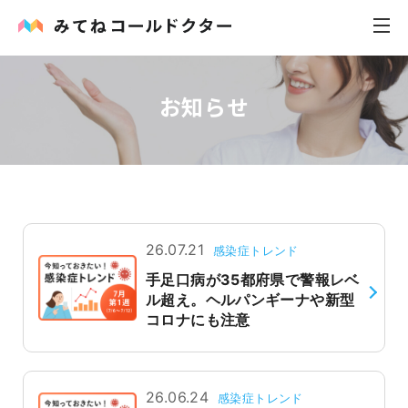
お知らせ
内科
小児科
花粉症
皮膚科
26.07.21
感染症トレンド
手足口病が35都府県で警報レベ
感染症
ル超え。ヘルパンギーナや新型
コロナにも注意
お役立ち記事
お知らせ
26.06.24
感染症トレンド