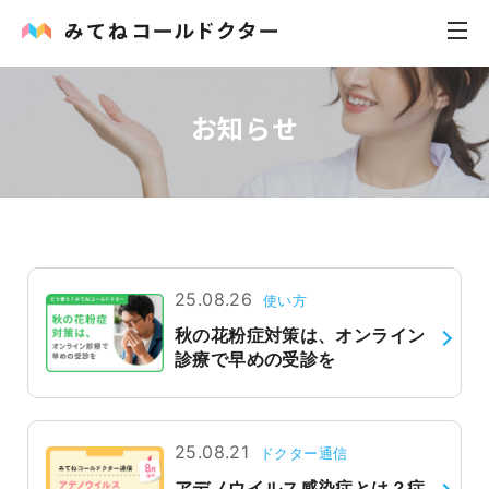
お知らせ
内科
小児科
花粉症
皮膚科
25.08.26
使い方
秋の花粉症対策は、オンライン
感染症
診療で早めの受診を
お役立ち記事
25.08.21
ドクター通信
お知らせ
アデノウイルス感染症とは？症