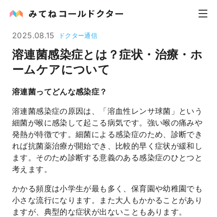
2025.08.15
ドクター通信
溶連菌感染症とは？症状・治療・ホ
内科
ームケアについて
小児科
溶連菌ってどんな感染症？
花粉症
溶連菌感染症の原因は、「溶血性レンサ球菌」という
細菌が喉に感染して起こる病気です。強い喉の痛みや
皮膚科
発熱が特徴です。細菌による感染症のため、診断でき
れば抗菌薬治療が開始でき、比較的早く症状が緩和し
感染症
ます。そのため診断する意義のある感染症のひとつと
考えます。
お役立ち記事
かかる頻度は小学生が最も多く、保育園や幼稚園でも
小さな流行になります。また大人もかかることがあり
お知らせ
ますが、典型的な症状が出ないこともあります。