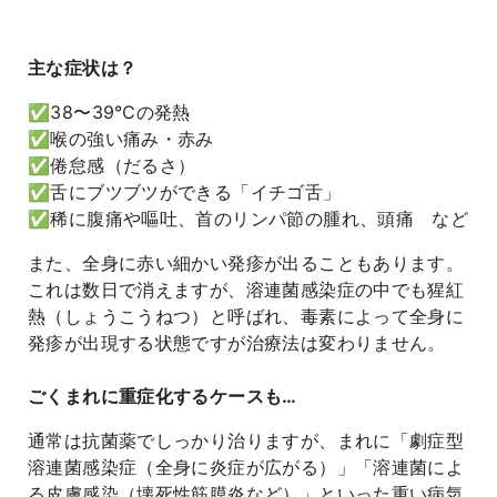
よくあるご質問
主な症状は？
✅38〜39℃の発熱
✅喉の強い痛み・赤み
✅倦怠感（だるさ）
✅舌にブツブツができる「イチゴ舌」
✅稀に腹痛や嘔吐、首のリンパ節の腫れ、頭痛 など
また、全身に赤い細かい発疹が出ることもあります。
これは数日で消えますが、溶連菌感染症の中でも猩紅
熱（しょうこうねつ）と呼ばれ、毒素によって全身に
発疹が出現する状態ですが治療法は変わりません。
ごくまれに重症化するケースも…
通常は抗菌薬でしっかり治りますが、まれに「劇症型
溶連菌感染症（全身に炎症が広がる）」「溶連菌によ
る皮膚感染（壊死性筋膜炎など）」といった重い病気