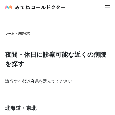
内科
ホーム
>
病院検索
小児科
夜間・休日に診察可能な近くの病院
花粉症
を探す
皮膚科
該当する都道府県を選んでください
感染症
お役立ち記事
北海道・東北
お知らせ