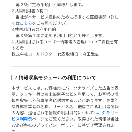
第２条に定める項目と同様とします。
2.共同利用者の範囲
当社が本サービス提供のために提携する医療機関（詳し
くは
こちら
をご参照ください）
3.共同利用者の利用目的
第３条第１項に定める利用目的と同様とします。
4.共同利用されるユーザー情報等の管理について責任を有
する者
株式会社コールドクター 代表取締役 合田武広
7.情報収集モジュールの利用について
本サービスには、お客様毎にパーソナライズした広告の表
示、クッキー等の端末識別子などを利用して、お客様の情
報を収集し外部事業者に送信することがあります。具体的
な外部事業者の名称、サービス名、送信される利用者情報
の内容、送信される情報の利用目的については、
外部サー
ビス利用例
ページをご覧ください。取得された情報は当社
および各社のプライバシーポリシーに基づき管理されま
す。