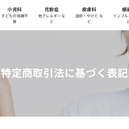
小児科
花粉症
皮膚科
感
子どもの体調不
他アレルギーな
湿疹・やけど な
インフル
良
ど
ど
特定商取引法に基づく表記