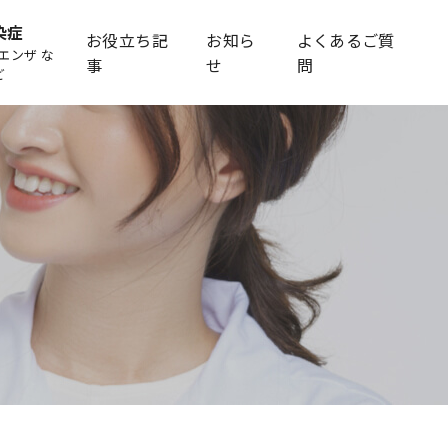
染症
お役立ち記
お知ら
よくあるご質
エンザ な
事
せ
問
ど