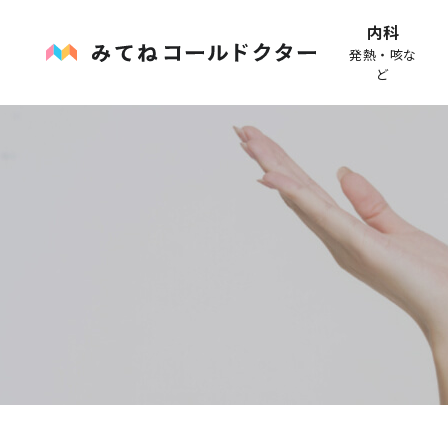
内科
発熱・咳な
ど