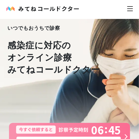
いつでもおうちで診察
内科
感染症に対応の
小児科
オンライン診療
みてねコールドクター
花粉症
皮膚科
感染症
お役立ち記事
0
6
4
5
お知らせ