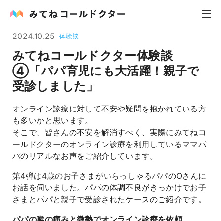
2024.10.25
体験談
みてねコールドクター体験談
内科
④「パパ育児にも大活躍！親子で
受診しました」
小児科
オンライン診療に対して不安や疑問を抱かれている方
花粉症
も多いかと思います。
そこで、皆さんの不安を解消すべく、実際にみてねコ
皮膚科
ールドクターのオンライン診療を利用しているママパ
パのリアルなお声をご紹介しています。
感染症
第4弾は4歳のお子さまがいらっしゃるパパのOさんに
お役立ち記事
お話を伺いました。パパの体調不良がきっかけでお子
さまとパパと親子で受診されたケースのご紹介です。
お知らせ
パパの喉の痛みと微熱でオンライン診療を依頼