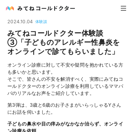
2024.10.04
体験談
みてねコールドクター体験談
内科
③「子どものアレルギー性鼻炎を
オンラインで診てもらいました」
小児科
オンライン診療に対して不安や疑問を抱かれている方
花粉症
も多いかと思います。
そこで、皆さんの不安を解消すべく、実際にみてねコ
皮膚科
ールドクターのオンライン診療を利用しているママパ
パのリアルなお声をご紹介しています。
感染症
第3弾は、3歳と6歳のお子さまがいらっしゃるYさん
お役立ち記事
にお話を伺いました。
子どもの鼻水や目の痒みがなかなか治らず、オンライ
お知らせ
ン診療を依頼