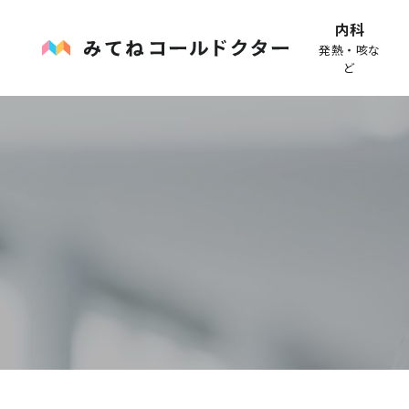
内科
発熱・咳な
ど