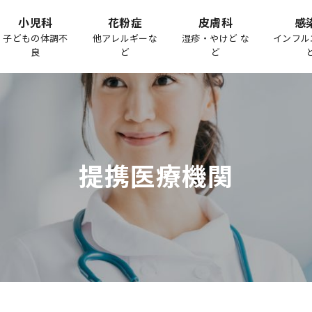
小児科
花粉症
皮膚科
感
子どもの体調不
他アレルギーな
湿疹・やけど な
インフル
良
ど
ど
提携医療機関