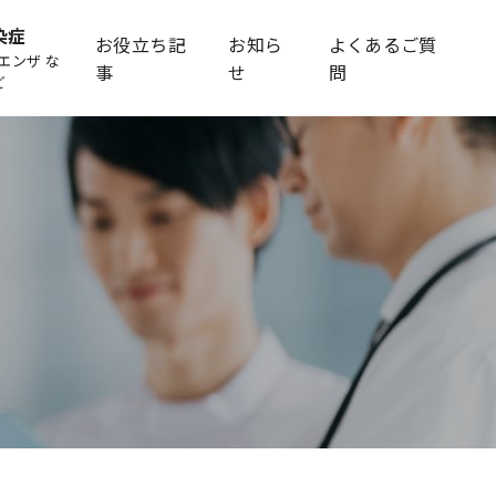
染症
お役立ち記
お知ら
よくあるご質
エンザ な
事
せ
問
ど