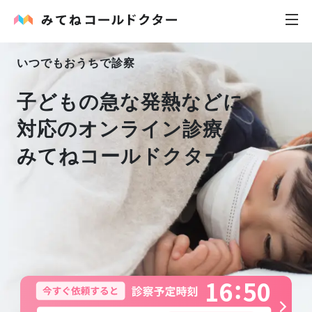
いつでもおうちで診察
内科
子どもの急な発熱などに
小児科
対応
のオンライン診療
みてねコールドクター
花粉症
皮膚科
感染症
お役立ち記事
1
6
5
0
お知らせ