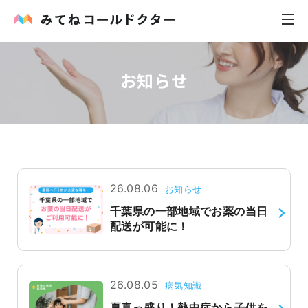
お知らせ
内科
小児科
花粉症
皮膚科
26.08.06
お知らせ
千葉県の一部地域でお薬の当日
感染症
配送が可能に！
お役立ち記事
26.08.05
病気知識
お知らせ
夏真っ盛り！熱中症から子供を