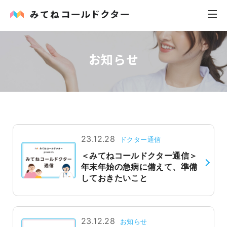
お知らせ
内科
小児科
花粉症
皮膚科
23.12.28
ドクター通信
＜みてねコールドクター通信＞
感染症
年末年始の急病に備えて、準備
しておきたいこと
お役立ち記事
お知らせ
23.12.28
お知らせ