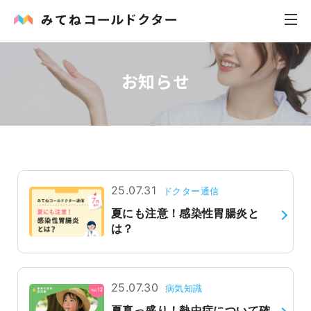
お知らせ
内科
小児科
花粉症
皮膚科
25.07.31
ドクター通信
夏にも注意！感染性胃腸炎と
感染症
は？
お役立ち記事
25.07.30
病気知識
お知らせ
夏真っ盛り！熱中症について確