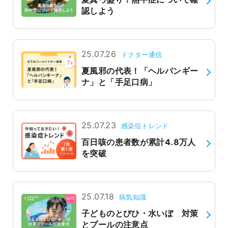
認しよう
よくあるご質問
25.07.26
ドクター通信
夏風邪の代表！「ヘルパンギー
ナ」と「手足口病」
25.07.23
感染症トレンド
百日咳の患者数が累計4.8万人
を突破
25.07.18
病気知識
子どものとびひ・水いぼ 対策
とプールの注意点