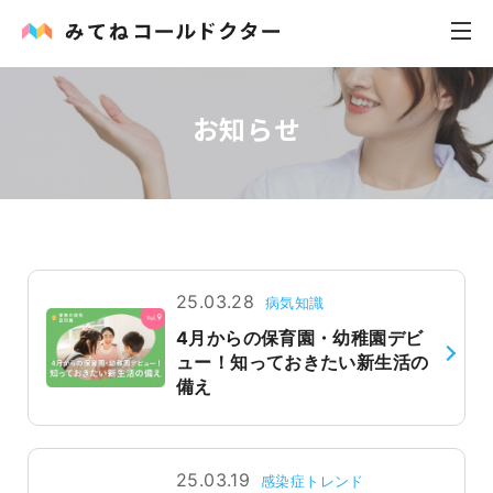
お知らせ
内科
小児科
花粉症
皮膚科
25.03.28
病気知識
4月からの保育園・幼稚園デビ
感染症
ュー！知っておきたい新生活の
備え
お役立ち記事
お知らせ
25.03.19
感染症トレンド