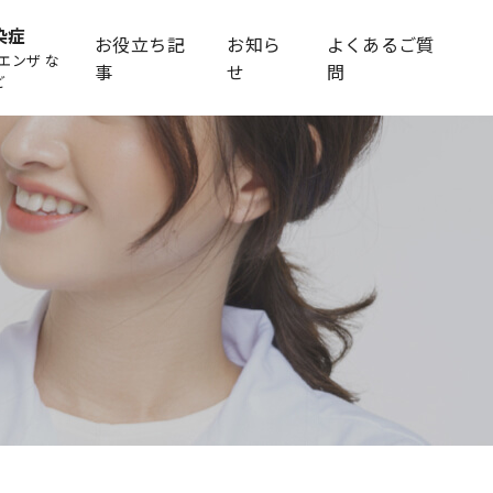
染症
お役立ち記
お知ら
よくあるご質
エンザ な
事
せ
問
ど