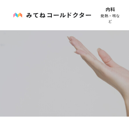
内科
発熱・咳な
ど