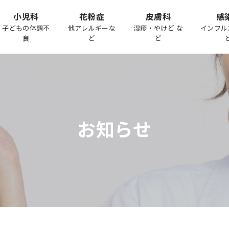
小児科
花粉症
皮膚科
感
子どもの体調不
他アレルギーな
湿疹・やけど な
インフル
良
ど
ど
お知らせ