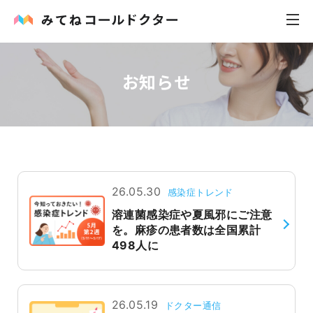
お知らせ
内科
小児科
花粉症
皮膚科
26.05.30
感染症トレンド
溶連菌感染症や夏風邪にご注意
感染症
を。麻疹の患者数は全国累計
498人に
お役立ち記事
お知らせ
26.05.19
ドクター通信