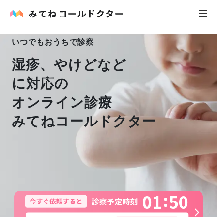
いつでもおうちで診察
内科
湿疹、やけどなど
に対応の
小児科
オンライン診療
花粉症
みてねコールドクター
皮膚科
感染症
お役立ち記事
0
1
5
0
お知らせ