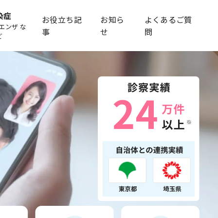
染症
お役立ち記
お知ら
よくあるご質
エンザ な
事
せ
問
ど