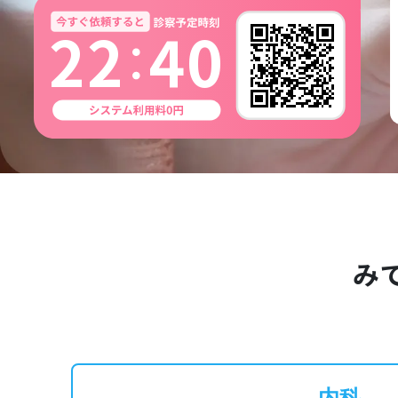
2
2
4
0
み
内科