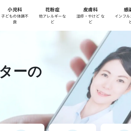
小児科
花粉症
皮膚科
感
子どもの体調不
他アレルギーな
湿疹・やけど な
インフル
良
ど
ど
ターの