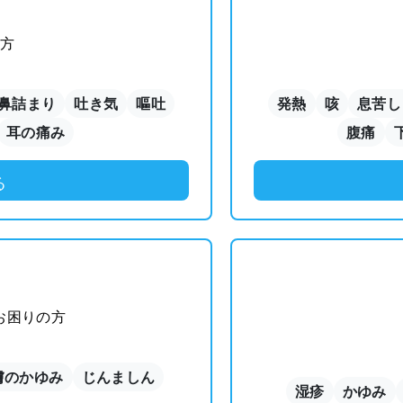
方
鼻詰まり
吐き気
嘔吐
発熱
咳
息苦し
耳の痛み
腹痛
る
お困りの方
膚のかゆみ
じんましん
湿疹
かゆみ