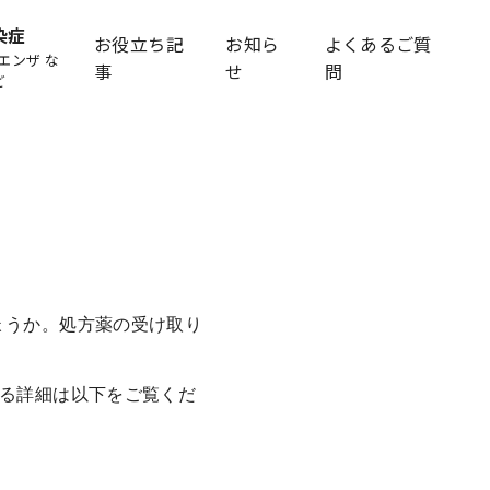
染症
お役立ち記
お知ら
よくあるご質
エンザ な
事
せ
問
ど
ょうか。処方薬の受け取り
する詳細は以下をご覧くだ