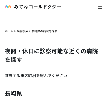
内科
ホーム
>
病院検索
>
長崎県
の病院を探す
小児科
夜間・休日に診察可能な近くの病院
花粉症
を探す
皮膚科
該当する市区町村を選んでください
感染症
お役立ち記事
長崎県
お知らせ