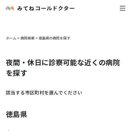
内科
ホーム
>
病院検索
>
徳島県
の病院を探す
小児科
夜間・休日に診察可能な近くの病院
花粉症
を探す
皮膚科
該当する市区町村を選んでください
感染症
お役立ち記事
徳島県
お知らせ