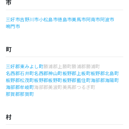
市
よくあるご質問
三好市
吉野川市
小松島市
徳島市
美馬市
阿南市
阿波市
鳴門市
町
三好郡東みよし町
勝浦郡上勝町
勝浦郡勝浦町
名西郡石井町
名西郡神山町
板野郡上板町
板野郡北島町
板野郡松茂町
板野郡板野町
板野郡藍住町
海部郡海陽町
海部郡牟岐町
海部郡美波町
美馬郡つるぎ町
那賀郡那賀町
村