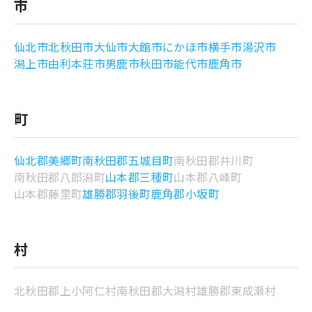
市
よくあるご質問
仙北市
北秋田市
大仙市
大館市
にかほ市
横手市
湯沢市
潟上市
由利本荘市
男鹿市
秋田市
能代市
鹿角市
町
仙北郡美郷町
南秋田郡五城目町
南秋田郡井川町
南秋田郡八郎潟町
山本郡三種町
山本郡八峰町
山本郡藤里町
雄勝郡羽後町
鹿角郡小坂町
村
北秋田郡上小阿仁村
南秋田郡大潟村
雄勝郡東成瀬村