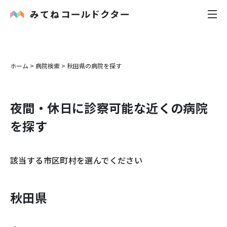
内科
ホーム
>
病院検索
>
秋田県
の病院を探す
小児科
夜間・休日に診察可能な近くの病院
花粉症
を探す
皮膚科
該当する市区町村を選んでください
感染症
お役立ち記事
秋田県
お知らせ