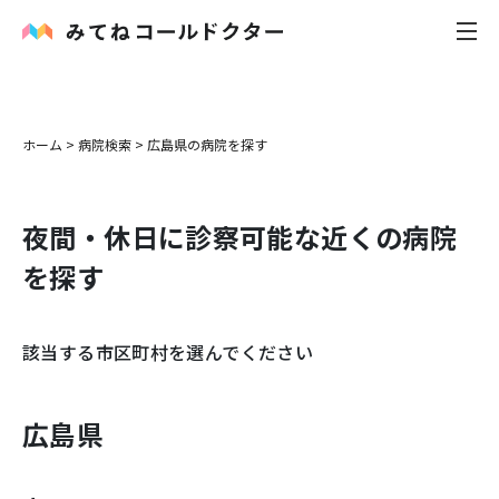
内科
ホーム
>
病院検索
>
広島県
の病院を探す
小児科
夜間・休日に診察可能な近くの病院
花粉症
を探す
皮膚科
該当する市区町村を選んでください
感染症
お役立ち記事
広島県
お知らせ