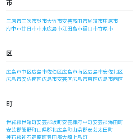
市
よくあるご質問
三原市
三次市
呉市
大竹市
安芸高田市
尾道市
庄原市
府中市
廿日市市
東広島市
江田島市
福山市
竹原市
区
広島市中区
広島市佐伯区
広島市南区
広島市安佐北区
広島市安佐南区
広島市安芸区
広島市東区
広島市西区
町
世羅郡世羅町
安芸郡坂町
安芸郡府中町
安芸郡海田町
安芸郡熊野町
山県郡北広島町
山県郡安芸太田町
神石郡神石高原町
豊田郡大崎上島町