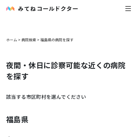
内科
ホーム
>
病院検索
>
福島県
の病院を探す
小児科
夜間・休日に診察可能な近くの病院
花粉症
を探す
皮膚科
該当する市区町村を選んでください
感染症
お役立ち記事
福島県
お知らせ