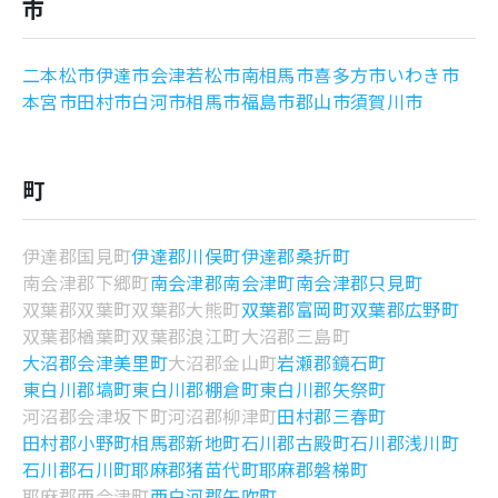
市
よくあるご質問
二本松市
伊達市
会津若松市
南相馬市
喜多方市
いわき市
本宮市
田村市
白河市
相馬市
福島市
郡山市
須賀川市
町
伊達郡国見町
伊達郡川俣町
伊達郡桑折町
南会津郡下郷町
南会津郡南会津町
南会津郡只見町
双葉郡双葉町
双葉郡大熊町
双葉郡富岡町
双葉郡広野町
双葉郡楢葉町
双葉郡浪江町
大沼郡三島町
大沼郡会津美里町
大沼郡金山町
岩瀬郡鏡石町
東白川郡塙町
東白川郡棚倉町
東白川郡矢祭町
河沼郡会津坂下町
河沼郡柳津町
田村郡三春町
田村郡小野町
相馬郡新地町
石川郡古殿町
石川郡浅川町
石川郡石川町
耶麻郡猪苗代町
耶麻郡磐梯町
耶麻郡西会津町
西白河郡矢吹町