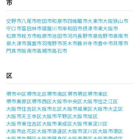
市
よくあるご質問
交野市
八尾市
吹田市
和泉市
四條畷市
大東市
大阪狭山市
守口市
富田林市
寝屋川市
岸和田市
摂津市
東大阪市
松原市
枚方市
柏原市
池田市
河内長野市
泉佐野市
泉南市
泉大津市
箕面市
羽曳野市
茨木市
藤井寺市
豊中市
貝塚市
門真市
阪南市
高槻市
高石市
区
堺市中区
堺市北区
堺市南区
堺市堺区
堺市東区
堺市美原区
堺市西区
大阪市中央区
大阪市住之江区
大阪市住吉区
大阪市北区
大阪市城東区
大阪市大正区
大阪市天王寺区
大阪市平野区
大阪市旭区
大阪市東住吉区
大阪市東成区
大阪市東淀川区
大阪市此花区
大阪市浪速区
大阪市淀川区
大阪市港区
大阪市生野区
大阪市福島区
大阪市西区
大阪市西成区