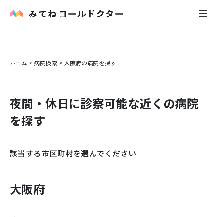
内科
ホーム
>
病院検索
>
大阪府
の病院を探す
小児科
夜間・休日に診察可能な近くの病院
花粉症
を探す
皮膚科
該当する市区町村を選んでください
感染症
お役立ち記事
大阪府
お知らせ