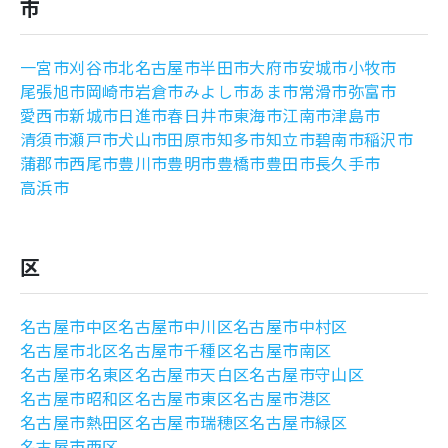
市
よくあるご質問
一宮市
刈谷市
北名古屋市
半田市
大府市
安城市
小牧市
尾張旭市
岡崎市
岩倉市
みよし市
あま市
常滑市
弥富市
愛西市
新城市
日進市
春日井市
東海市
江南市
津島市
清須市
瀬戸市
犬山市
田原市
知多市
知立市
碧南市
稲沢市
蒲郡市
西尾市
豊川市
豊明市
豊橋市
豊田市
長久手市
高浜市
区
名古屋市中区
名古屋市中川区
名古屋市中村区
名古屋市北区
名古屋市千種区
名古屋市南区
名古屋市名東区
名古屋市天白区
名古屋市守山区
名古屋市昭和区
名古屋市東区
名古屋市港区
名古屋市熱田区
名古屋市瑞穂区
名古屋市緑区
名古屋市西区