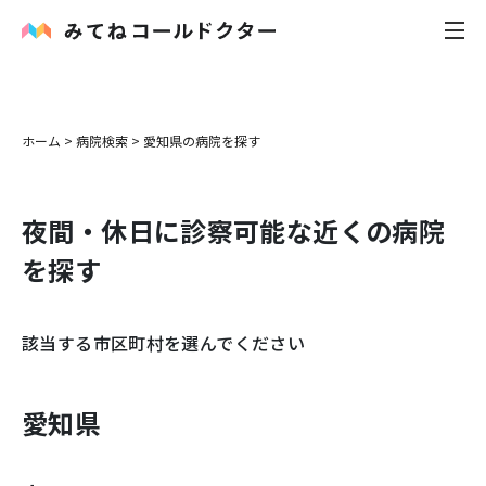
内科
ホーム
>
病院検索
>
愛知県
の病院を探す
小児科
夜間・休日に診察可能な近くの病院
花粉症
を探す
皮膚科
該当する市区町村を選んでください
感染症
お役立ち記事
愛知県
お知らせ