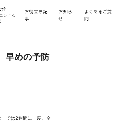
染症
お役立ち記
お知ら
よくあるご質
エンザ な
事
せ
問
ど
。早めの予防
ターでは2週間に一度、全