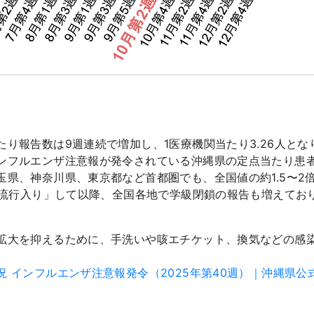
り報告数は9週連続で増加し、1医療機関当たり3.26人とな
ンフルエンザ注意報が発令されている沖縄県の定点当たり患者数
玉県、神奈川県、東京都など首都圏でも、全国値の約1.5〜2
で「流行入り」して以降、全国各地で学級閉鎖の報告も増えてお
拡大を抑えるために、手洗いや咳エチケット、換気などの感
 インフルエンザ注意報発令（2025年第40週）｜沖縄県公