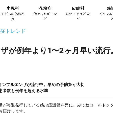
小児科
花粉症
皮膚科
感
子どもの体調不
他アレルギーな
湿疹・やけど な
インフル
良
ど
ど
染症トレンド
ザが例年より1〜2ヶ月早い流行
くインフルエンザが流行中。早めの予防策が大切
患者数も例年を超える水準
構が毎週発行している感染症週報を元に、みてねコールドク
お届けします。