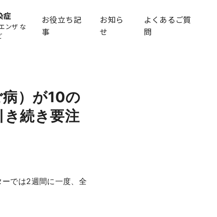
染症
お役立ち記
お知ら
よくあるご質
エンザ な
事
せ
問
ど
病）が10の
引き続き要注
ターでは2週間に一度、全