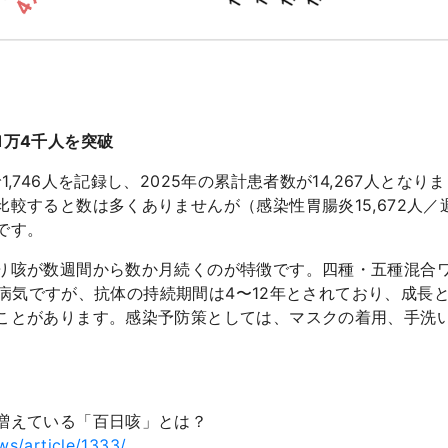
1万4千人を突破
,746人を記録し、2025年の累計患者数が14,267人となり
較すると数は多くありませんが（感染性胃腸炎15,672人
です。
咳が数週間から数か月続くのが特徴です。四種・五種混合ワクチ
可能な病気ですが、抗体の持続期間は4〜12年とされており、成
ことがあります。感染予防策としては、マスクの着用、手洗
増えている「百日咳」とは？
ews/article/1333/