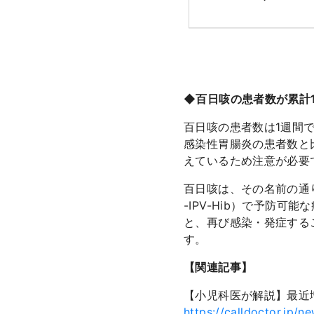
◆百日咳の患者数が累計
百日咳の患者数は1週間で1
感染性胃腸炎の患者数と比
えているため注意が必要
百日咳は、その名前の通り
-IPV-Hib）で予防
と、再び感染・発症する
す。
【関連記事】
【小児科医が解説】最近
https://calldoctor.jp/n