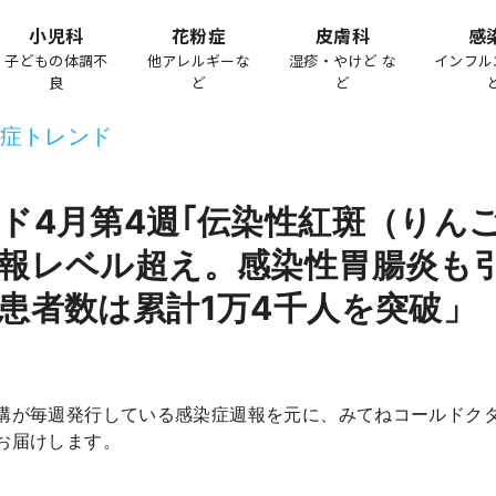
小児科
花粉症
皮膚科
感
子どもの体調不
他アレルギーな
湿疹・やけど な
インフル
良
ど
ど
症トレンド
ド4月第4週｢伝染性紅斑（りんご
報レベル超え。感染性胃腸炎も
患者数は累計1万4千人を突破」
構が毎週発行している感染症週報を元に、みてねコールドク
お届けします。