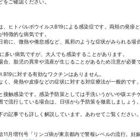
どをご確認ください。
は、ヒトパルボウイルスB19による感染症です。両頬の発疹
が特徴的な病気です。
日前に、微熱や倦怠感など、風邪のような症状がみられる場
供に多い病気ですが、大人でも感染することがあります。
場合、胎児の異常や流産が生じることがあるため注意が必要
スB19に対する有効なワクチンはありません。
なく、発熱や皮疹などの症状に対する対症療法が一般的です
と接触感染です。感染予防策としては手洗いうがいや咳エチ
囲で流行している場合は、日頃から予防策を徹底しましょう
下の記事でも詳しく解説しています。あわせてご覧ください
信11月増刊号「リンゴ病が東京都内で警報レベルの流行。妊