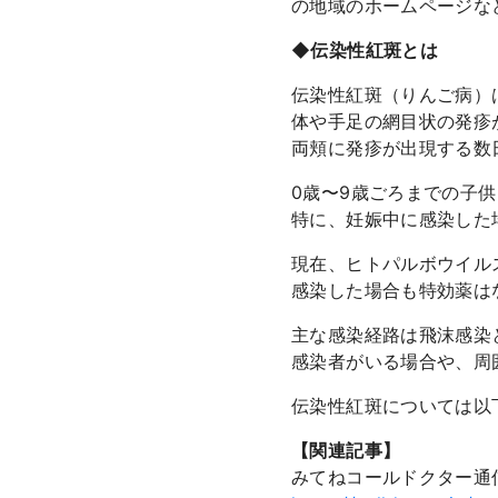
の地域のホームページな
◆伝染性紅斑とは
伝染性紅斑（りんご病）
体や手足の網目状の発疹
両頬に発疹が出現する数
0歳〜9歳ごろまでの子
特に、妊娠中に感染した
現在、ヒトパルボウイル
感染した場合も特効薬は
主な感染経路は飛沫感染
感染者がいる場合や、周
伝染性紅斑については以
【関連記事】
みてねコールドクター通