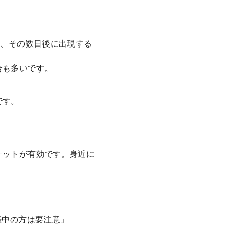
と、その数日後に出現する
合も多いです。
です。
。
ケットが有効です。身近に
。
。
娠中の方は要注意」