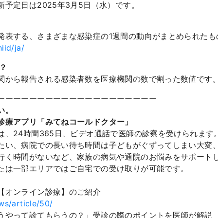
予定日は2025年3月5日（水）です。
発表する、さまざまな感染症の1週間の動向がまとめられたも
iid/ja/
？
関から報告される感染者数を医療機関の数で割った数値です
ーーーーーーーーーーーーーーーーーーーー
い。
診療アプリ「みてねコールドクター」
は、24時間365日、ビデオ通話で医師の診察を受けられます
たい、病院での長い待ち時間は子どもがぐずってしまい大変
行く時間がないなど、家族の病気や通院のお悩みをサポート
たは一部エリアではご自宅での受け取りが可能です。
【オンライン診療】のご紹介
ews/article/50/
うやって診てもらうの？」受診の際のポイントを医師が解説