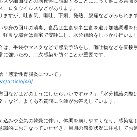
ルスや細菌などの病原体に感染することによって起こる胃腸
ス、ロタウイルスなどがあります。
りますが、吐き気、嘔吐、下痢、発熱、腹痛などがみられま
いや身の回りの消毒、食品は生食や半生食を避け加熱調理を
、軽度な場合は自宅で安静にし、水分補給をしっかり行いま
合は、手袋やマスクなどで感染予防をし、嘔吐物などを直接
常に強いため、二次感染を防ぐことが重要です。
信「感染性胃腸炎について」
ews/article/46/
布団などはどのようにしたらいいですか？」「水分補給の際
？」など、よくある質問に医師がお答えしています。
え込みや空気の乾燥に伴い、体調を崩しやすくなり、感染症
意識的におこなっていただき、周囲の感染状況に注意してお