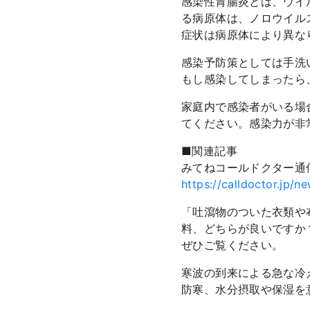
感染性胃腸炎とは、ウイ
る病原体は、ノロウイル
症状は病原体により異な
感染予防策としては手洗
もし感染してしまったら
家庭内で感染者がいる場
てください。感染力が非
■関連記事
みてねコールドクター通
https://calldoctor.jp/n
「吐瀉物のついた衣類や
料、どちらが良いですか
ぜひご覧ください。
寒波の到来による急な冷
防寒、水分摂取や保湿を