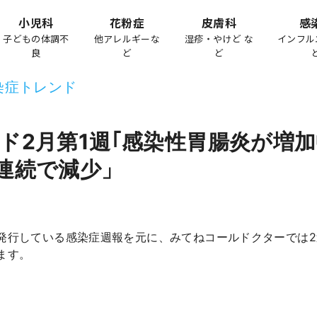
小児科
花粉症
皮膚科
感
子どもの体調不
他アレルギーな
湿疹・やけど な
インフル
良
ど
ど
染症トレンド
ド2月第1週｢感染性胃腸炎が増
連続で減少」
発行している感染症週報を元に、みてねコールドクターでは
ます。