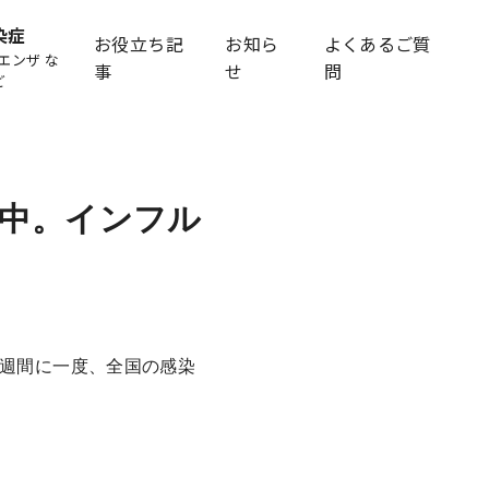
染症
お役立ち記
お知ら
よくあるご質
エンザ な
事
せ
問
ど
加中。インフル
2週間に一度、全国の感染