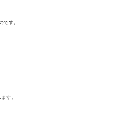
のです。
。
。
、
します。