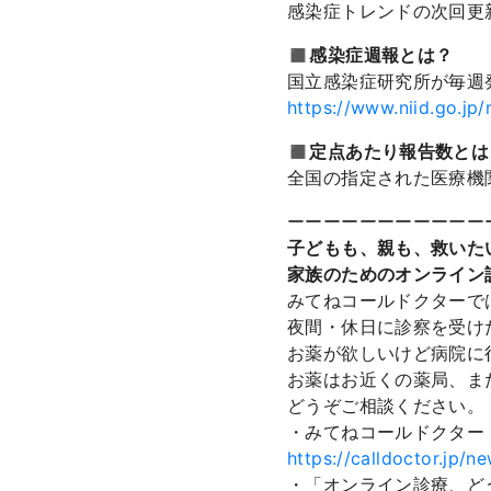
感染症トレンドの次回更新
◼️感染症週報とは？
国立感染症研究所が毎週
https://www.niid.go.jp/n
◼️定点あたり報告数とは
全国の指定された医療機
ーーーーーーーーーーー
子どもも、親も、救いた
家族のためのオンライン
みてねコールドクターで
夜間・休日に診察を受け
お薬が欲しいけど病院に
お薬はお近くの薬局、ま
どうぞご相談ください。
・みてねコールドクター
https://calldoctor.jp/n
・「オンライン診療、ど