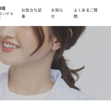
染症
お役立ち記
お知ら
よくあるご質
エンザ な
事
せ
問
ど