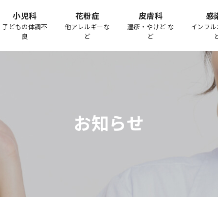
小児科
花粉症
皮膚科
感
子どもの体調不
他アレルギーな
湿疹・やけど な
インフル
良
ど
ど
お知らせ