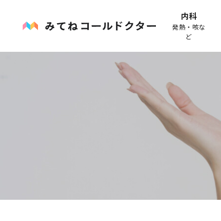
内科
発熱・咳な
ど