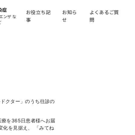
染症
お役立ち記
お知ら
よくあるご質
エンザ な
事
せ
問
ど
ールドクター」のうち往診の
療を365日患者様へお届
変化を見据え、 「みてね