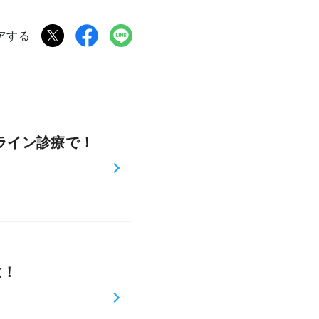
アする
ライン診療で！
に！