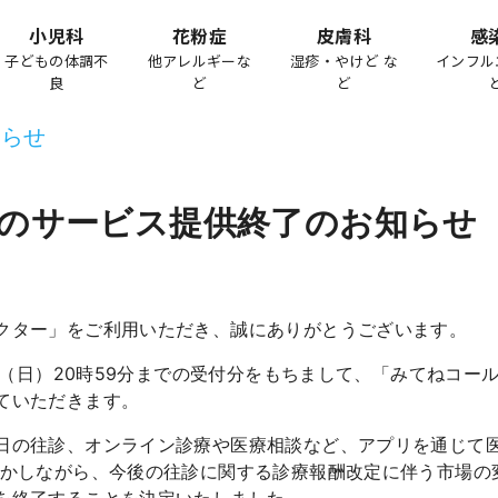
小児科
花粉症
皮膚科
感
子どもの体調不
他アレルギーな
湿疹・やけど な
インフル
良
ど
ど
知らせ
のサービス提供終了のお知らせ
クター」をご利用いただき、誠にありがとうございます。
1日（日）20時59分までの受付分をもちまして、「みてねコ
ていただきます。
日の往診、オンライン診療や医療相談など、アプリを通じて医
しかしながら、今後の往診に関する診療報酬改定に伴う市場の