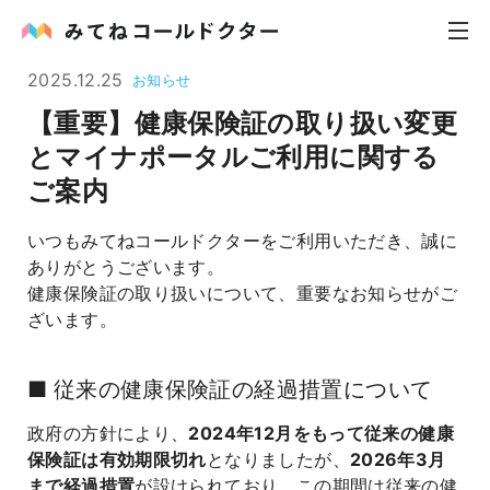
2025.12.25
お知らせ
【重要】健康保険証の取り扱い変更
内科
とマイナポータルご利用に関する
ご案内
小児科
いつもみてねコールドクターをご利用いただき、誠に
花粉症
ありがとうございます。
健康保険証の取り扱いについて、重要なお知らせがご
皮膚科
ざいます。
感染症
■ 従来の健康保険証の経過措置について
お役立ち記事
政府の方針により、
2024年12月をもって従来の健康
保険証は有効期限切れ
となりましたが、
2026年3月
お知らせ
まで経過措置
が設けられており、この期間は従来の健