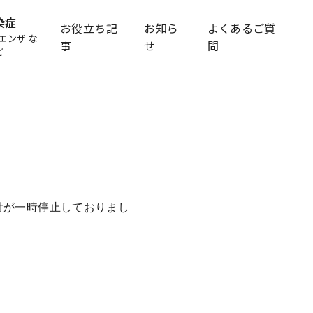
染症
お役立ち記
お知ら
よくあるご質
エンザ な
事
せ
問
ど
付が一時停止しておりまし