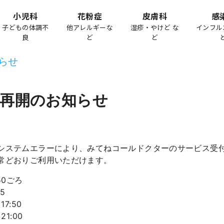
小児科
花粉症
皮膚科
感
子どもの体調不
他アレルギーな
湿疹・やけど な
インフル
良
ど
ど
らせ
再開のお知らせ
システムエラーにより、みてねコールドクターのサービス受
常どおりご利用いただけます。
50ごろ
5
7:50
1:00