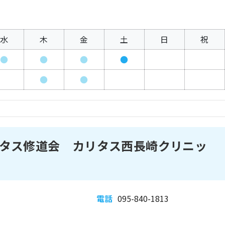
水
木
金
土
日
祝
●
●
●
●
●
●
タス修道会 カリタス西長崎クリニッ
電話
095-840-1813