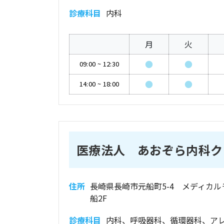
診療科目
内科
月
火
●
●
09:00
~
12:30
●
●
14:00
~
18:00
医療法人 あおぞら内科ク
住所
長崎県長崎市元船町5-4 メディカル
船2F
診療科目
内科、呼吸器科、循環器科、ア