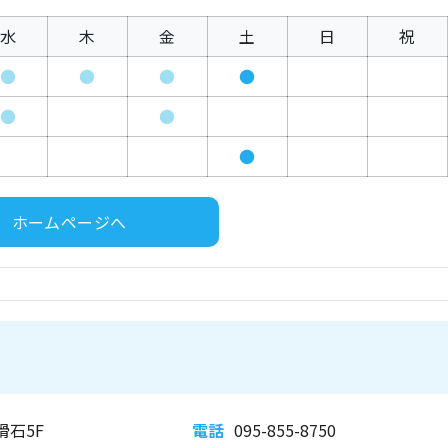
水
木
金
土
日
祝
●
●
●
●
●
●
●
ホームページへ
滑石5F
電話
095-855-8750