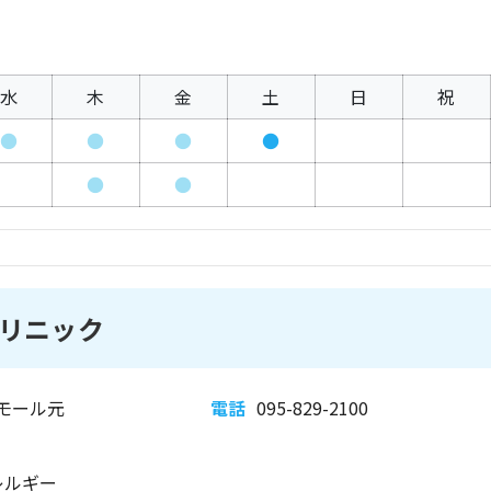
水
木
金
土
日
祝
●
●
●
●
●
●
リニック
モール元
電話
095-829-2100
レルギー