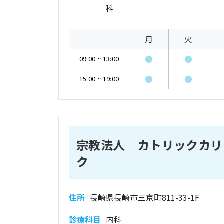
科
月
火
●
●
09:00
~
13:00
●
●
15:00
~
19:00
宗教法人 カトリックカリ
ク
住所
長崎県長崎市三京町811-33-1F
診療科目
内科