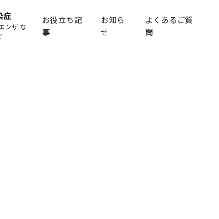
染症
お役立ち記
お知ら
よくあるご質
エンザ な
事
せ
問
ど