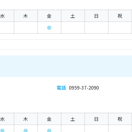
水
木
金
土
日
祝
●
電話
0959-37-2090
水
木
金
土
日
祝
●
●
●