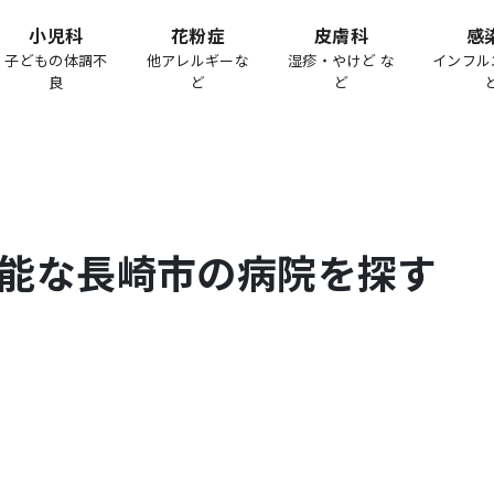
小児科
花粉症
皮膚科
感
子どもの体調不
他アレルギーな
湿疹・やけど な
インフル
良
ど
ど
能な
長崎市
の病院を探す