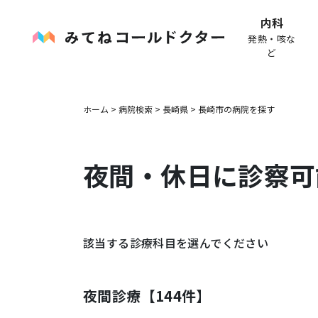
内科
発熱・咳な
ど
ホーム
>
病院検索
>
長崎県
>
長崎市
の病院を探す
夜間・休日に診察可
該当する診療科目を選んでください
夜間診療【
144
件】