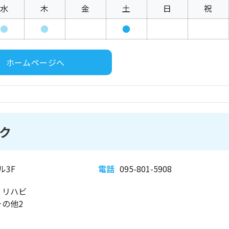
水
木
金
土
日
祝
●
●
●
ホームページへ
ク
ル3F
電話
095-801-5908
、リハビ
の他2