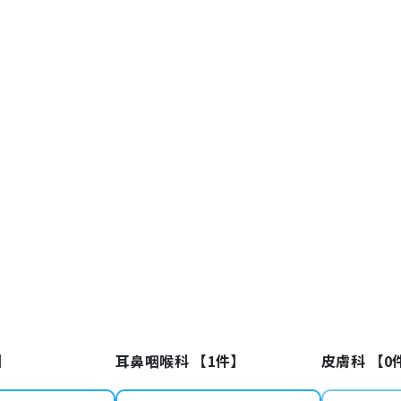
】
耳鼻咽喉科 【
1
件】
皮膚科 【
0