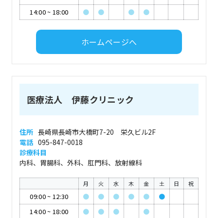
14:00
~
18:00
●
●
●
●
ホームページへ
医療法人 伊藤クリニック
住所
長崎県長崎市大橋町7-20 栄久ビル2F
電話
095-847-0018
診療科目
内科、胃腸科、外科、肛門科、放射線科
月
火
水
木
金
土
日
祝
09:00
~
12:30
●
●
●
●
●
●
14:00
~
18:00
●
●
●
●