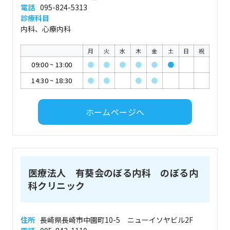
電話
095-824-5313
診療科目
内科、心療内科
月
火
水
木
金
土
日
祝
09:00
~
13:00
●
●
●
●
●
●
14:30
~
18:30
●
●
●
●
ホームページへ
医療法人 有葵会のぼる内科 のぼる内
科クリニック
住所
長崎県長崎市中園町10-5 ニューイソヤビル2F