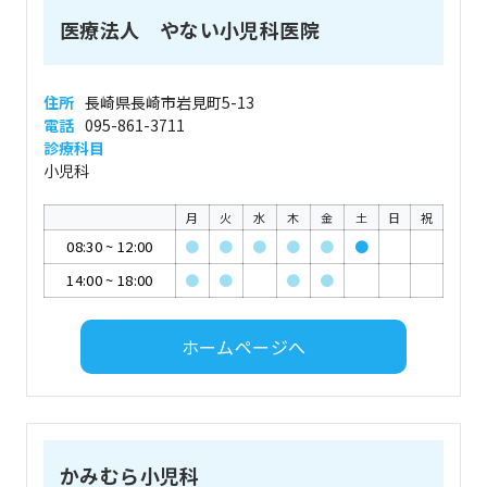
医療法人 やない小児科医院
住所
長崎県長崎市岩見町5-13
電話
095-861-3711
診療科目
小児科
月
火
水
木
金
土
日
祝
08:30
~
12:00
●
●
●
●
●
●
14:00
~
18:00
●
●
●
●
ホームページへ
かみむら小児科