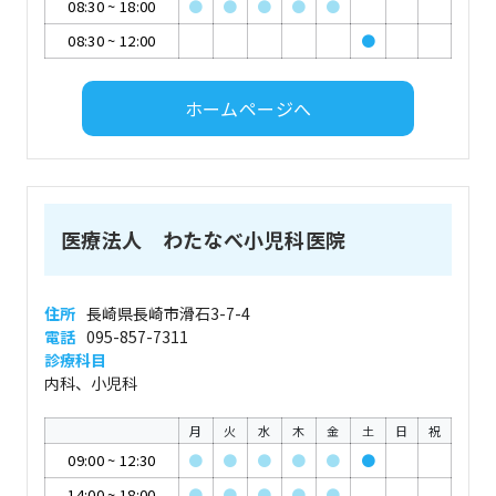
08:30
~
18:00
●
●
●
●
●
08:30
~
12:00
●
ホームページへ
医療法人 わたなべ小児科医院
住所
長崎県長崎市滑石3-7-4
電話
095-857-7311
診療科目
内科、小児科
月
火
水
木
金
土
日
祝
09:00
~
12:30
●
●
●
●
●
●
14:00
~
18:00
●
●
●
●
●