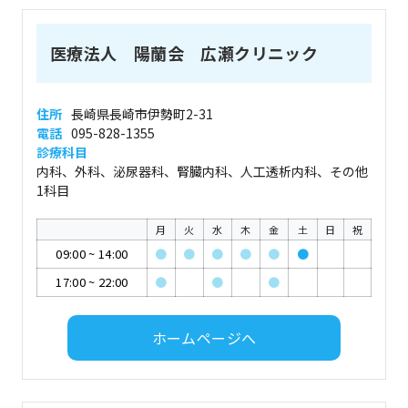
医療法人 陽蘭会 広瀬クリニック
住所
長崎県長崎市伊勢町2-31
電話
095-828-1355
診療科目
内科、外科、泌尿器科、腎臓内科、人工透析内科、その他
1科目
月
火
水
木
金
土
日
祝
09:00
~
14:00
●
●
●
●
●
●
17:00
~
22:00
●
●
●
ホームページへ