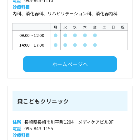
電話
095-843-1110
診療科目
内科、消化器科、リハビリテーション科、消化器内科
月
火
水
木
金
土
日
祝
09:00
~
12:00
●
●
●
●
●
14:00
~
17:00
●
●
●
●
●
ホームページへ
森こどもクリニック
住所
長崎県長崎市川平町1204 メディケアビル3F
電話
095-843-1155
診療科目