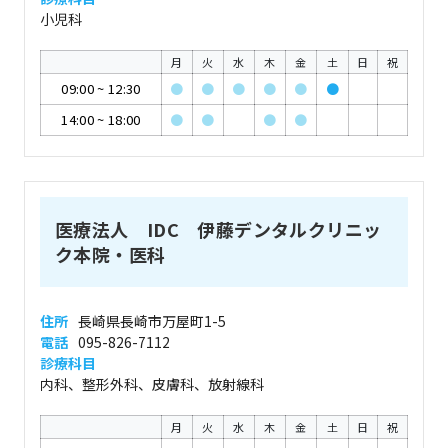
小児科
月
火
水
木
金
土
日
祝
09:00
~
12:30
●
●
●
●
●
●
14:00
~
18:00
●
●
●
●
医療法人 IDC 伊藤デンタルクリニッ
ク本院・医科
住所
長崎県長崎市万屋町1-5
電話
095-826-7112
診療科目
内科、整形外科、皮膚科、放射線科
月
火
水
木
金
土
日
祝