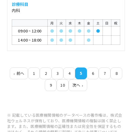
診療科目
内科
月
火
水
木
金
土
日
祝
09:00
~
12:00
●
●
●
●
●
●
14:00
~
18:00
●
●
●
●
前へ
1
2
3
4
5
6
7
8
9
10
次へ
※ 記載している医療機関情報のデータベースの著作権は、株式会
社ウェルネスが保有しており、医療機関情報の複製は固く禁止し
ます。また、医療機関情報の正確性または完全性を保証するもの
ではなく、それら情報の閲覧に起因して生じた損害については、