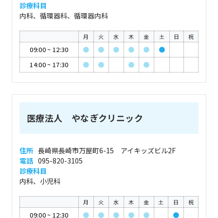
診療科目
内科、循環器科、循環器内科
月
火
水
木
金
土
日
祝
09:00
~
12:30
●
●
●
●
●
●
14:00
~
17:30
●
●
●
●
医療法人 やなぎクリニック
住所
長崎県長崎市万屋町6-15 アイキッズビル2F
電話
095-820-3105
診療科目
内科、小児科
月
火
水
木
金
土
日
祝
09:00
~
12:30
●
●
●
●
●
●