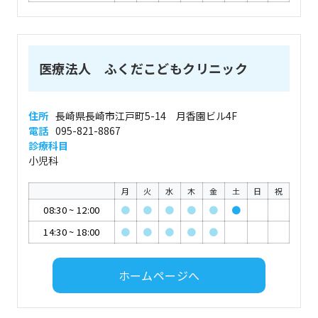
医療法人 ふくだこどもクリニック
住所
長崎県長崎市江戸町5-14 月香園ビル4F
電話
095-821-8867
診療科目
小児科
月
火
水
木
金
土
日
祝
08:30
~
12:00
●
●
●
●
●
●
14:30
~
18:00
●
●
●
●
●
ホームページへ