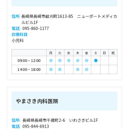
住所
長崎県長崎市畝刈町1613-85 ニューポートメディカ
ルビル1F
電話
095-860-1177
診療科目
小児科
月
火
水
木
金
土
日
祝
09:00
~
12:00
●
●
●
●
●
●
14:00
~
18:00
●
●
●
●
やまさき内科医院
住所
長崎県長崎市千歳町2-6 いわさきビル1F
電話
095-844-6913