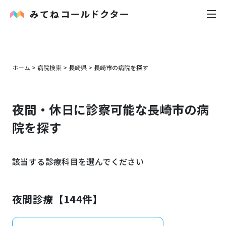
内科
ホーム
>
病院検索
>
長崎県
>
長崎市
の病院を探す
小児科
夜間・休日に診察可能な
長崎市
の病
花粉症
院を探す
皮膚科
該当する診療科目を選んでください
感染症
お役立ち記事
夜間診療【
144
件】
お知らせ