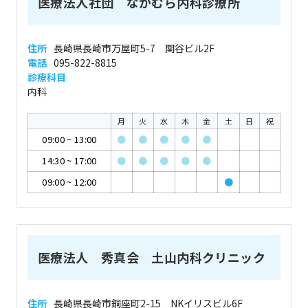
医療法人社団 なかむら内科診療所
住所
長崎県長崎市万屋町5-7 関谷ビル2F
電話
095-822-8815
診療科目
内科
月
火
水
木
金
土
日
祝
09:00
~
13:00
●
●
●
●
●
14:30
~
17:00
●
●
●
●
●
09:00
~
12:00
●
医療法人 秀真会 土山内科クリニック
住所
長崎県長崎市銅座町2-15 NKイリスビル6F