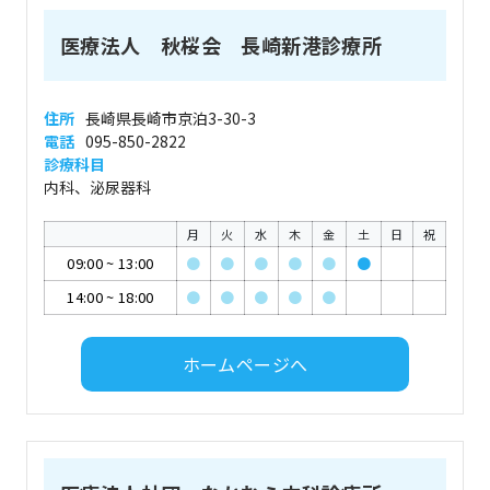
医療法人 秋桜会 長崎新港診療所
住所
長崎県長崎市京泊3-30-3
電話
095-850-2822
診療科目
内科、泌尿器科
月
火
水
木
金
土
日
祝
09:00
~
13:00
●
●
●
●
●
●
14:00
~
18:00
●
●
●
●
●
ホームページへ