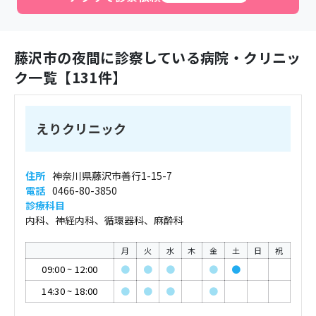
藤沢市
の夜間に診察している病院・クリニッ
ク一覧【
131
件】
えりクリニック
住所
神奈川県藤沢市善行1-15-7
電話
0466-80-3850
診療科目
内科、神経内科、循環器科、麻酔科
月
火
水
木
金
土
日
祝
09:00
~
12:00
●
●
●
●
●
14:30
~
18:00
●
●
●
●