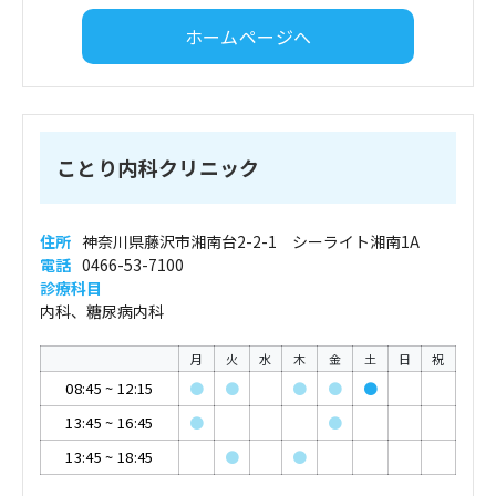
ホームページへ
ことり内科クリニック
住所
神奈川県藤沢市湘南台2-2-1 シーライト湘南1A
電話
0466-53-7100
診療科目
内科、糖尿病内科
月
火
水
木
金
土
日
祝
08:45
~
12:15
●
●
●
●
●
13:45
~
16:45
●
●
13:45
~
18:45
●
●