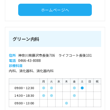
ホームページへ
グリーン内科
住所
神奈川県藤沢市長後706 ライフコート長後101
電話
0466-43-8088
診療科目
内科、消化器科、消化器内科
月
火
水
木
金
土
日
祝
09:00
~
12:30
●
●
●
●
14:30
~
18:30
●
●
●
09:00
~
13:00
●