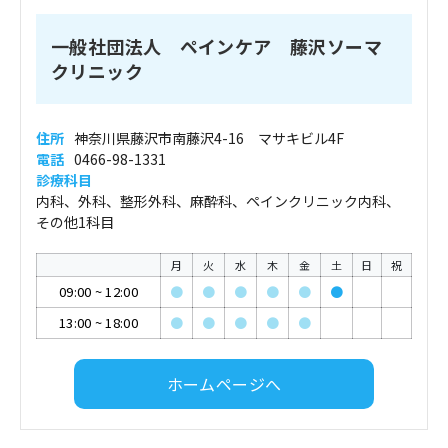
一般社団法人 ペインケア 藤沢ソーマ
クリニック
住所
神奈川県藤沢市南藤沢4-16 マサキビル4F
電話
0466-98-1331
診療科目
内科、外科、整形外科、麻酔科、ペインクリニック内科、
その他1科目
月
火
水
木
金
土
日
祝
09:00
~
12:00
●
●
●
●
●
●
13:00
~
18:00
●
●
●
●
●
ホームページへ