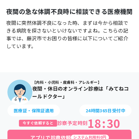
よくあるご質問
夜間の急な体調不良時に相談できる医療機関
夜間に突然体調不良になった時、まずは今から相談で
きる病院を探さないといけないですよね。こちらの記
事では、
藤沢市
でお困りの皆様に以下についてご紹介
しています。
【内科・小児科・皮膚科・アレルギー】
夜間・休日のオンライン診療は「みてねコ
ールドクター」
医療証・保険証適用
24時間365日受付中
18
:
30
診察予定時刻
今すぐ依頼すると
アプリで診察依頼
システム利用料0円