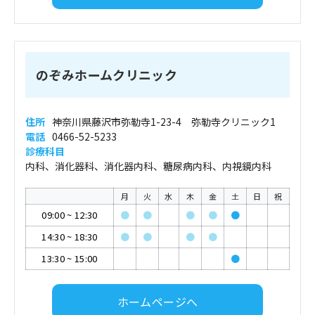
のぞみホームクリニック
住所
神奈川県藤沢市弥勒寺1-23-4 弥勒寺クリニック1
電話
0466-52-5233
診療科目
内科、消化器科、消化器内科、糖尿病内科、内視鏡内科
月
火
水
木
金
土
日
祝
09:00
~
12:30
●
●
●
●
●
14:30
~
18:30
●
●
●
●
13:30
~
15:00
●
ホームページへ