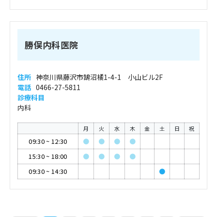
勝俣内科医院
住所
神奈川県藤沢市鵠沼橘1-4-1 小山ビル2F
電話
0466-27-5811
診療科目
内科
月
火
水
木
金
土
日
祝
09:30
~
12:30
●
●
●
●
15:30
~
18:00
●
●
●
●
09:30
~
14:30
●