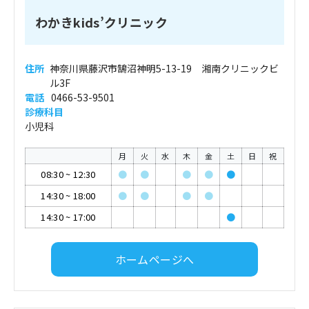
わかきkids’クリニック
住所
神奈川県藤沢市鵠沼神明5-13-19 湘南クリニックビ
ル3F
電話
0466-53-9501
診療科目
小児科
月
火
水
木
金
土
日
祝
08:30
~
12:30
●
●
●
●
●
14:30
~
18:00
●
●
●
●
14:30
~
17:00
●
ホームページへ