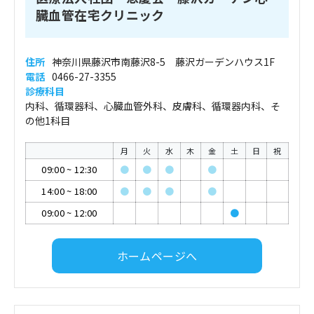
臓血管在宅クリニック
住所
神奈川県藤沢市南藤沢8-5 藤沢ガーデンハウス1F
電話
0466-27-3355
診療科目
内科、循環器科、心臓血管外科、皮膚科、循環器内科、そ
の他1科目
月
火
水
木
金
土
日
祝
09:00
~
12:30
●
●
●
●
14:00
~
18:00
●
●
●
●
09:00
~
12:00
●
ホームページへ