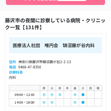
藤沢市
の夜間に診察している病院・クリニッ
ク一覧【
131
件】
医療法人社団 唯円会 鵠沼藤が谷内科
住所
神奈川県藤沢市鵠沼藤が谷2-2-13
電話
0466-47-8350
診療科目
内科
月
火
水
木
金
土
日
祝
09:00
~
12:30
●
●
●
●
●
14:00
~
18:00
●
●
●
●