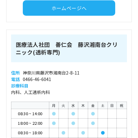
ホームページへ
医療法人社団 善仁会 藤沢湘南台クリ
ニック(透析専門)
住所
神奈川県藤沢市湘南台2-8-11
電話
0466-46-6041
診療科目
内科、人工透析内科
月
火
水
木
金
土
日
祝
08:30
~
14:00
●
●
●
18:00
~
22:00
●
●
●
08:30
~
18:00
●
●
●