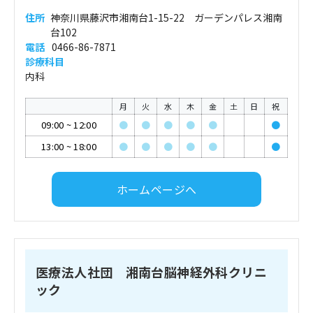
住所
神奈川県藤沢市湘南台1-15-22 ガーデンパレス湘南
台102
電話
0466-86-7871
診療科目
内科
月
火
水
木
金
土
日
祝
09:00
~
12:00
●
●
●
●
●
●
13:00
~
18:00
●
●
●
●
●
●
ホームページへ
医療法人社団 湘南台脳神経外科クリニ
ック