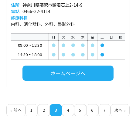
住所
神奈川県藤沢市鵠沼石上2-14-9
電話
0466-22-4114
診療科目
内科、消化器科、外科、整形外科
月
火
水
木
金
土
日
祝
09:00
~
12:30
●
●
●
●
●
●
14:30
~
18:00
●
●
●
●
●
●
ホームページへ
前へ
1
2
3
4
5
6
7
次へ