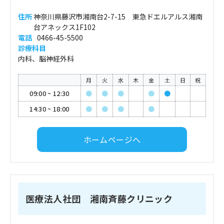
住所
神奈川県藤沢市湘南台2-7-15 東急ドエルアルス湘南
台アネックス1F102
電話
0466-45-5500
診療科目
内科、脳神経外科
月
火
水
木
金
土
日
祝
09:00
~
12:30
●
●
●
●
●
14:30
~
18:00
●
●
●
●
ホームページへ
医療法人社団 湘南斉藤クリニック