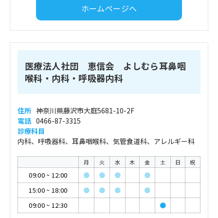
ホームページへ
医療法人社団 恵信会 よしむら耳鼻咽
喉科・内科・呼吸器内科
住所
神奈川県藤沢市大庭5681-10-2F
電話
0466-87-3315
診療科目
内科、呼吸器科、耳鼻咽喉科、気管食道科、アレルギー科
月
火
水
木
金
土
日
祝
09:00
~
12:00
●
●
●
●
15:00
~
18:00
●
●
●
●
09:00
~
12:30
●