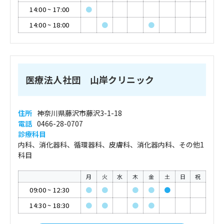
14:00
~
17:00
●
14:00
~
18:00
●
●
医療法人社団 山岸クリニック
住所
神奈川県藤沢市藤沢3-1-18
電話
0466-28-0707
診療科目
内科、消化器科、循環器科、皮膚科、消化器内科、その他1
科目
月
火
水
木
金
土
日
祝
09:00
~
12:30
●
●
●
●
●
14:30
~
18:30
●
●
●
●