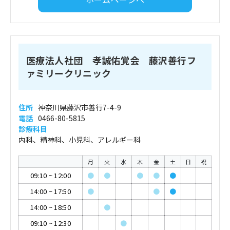
医療法人社団 孝誠佑覚会 藤沢善行フ
ァミリークリニック
住所
神奈川県藤沢市善行7-4-9
電話
0466-80-5815
診療科目
内科、精神科、小児科、アレルギー科
月
火
水
木
金
土
日
祝
09:10
~
12:00
●
●
●
●
●
14:00
~
17:50
●
●
●
14:00
~
18:50
●
09:10
~
12:30
●