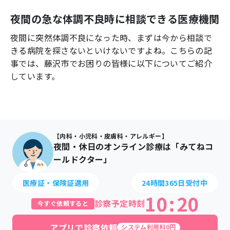
よくあるご質問
夜間の急な体調不良時に相談できる医療機関
夜間に突然体調不良になった時、まずは今から相談で
きる病院を探さないといけないですよね。こちらの記
事では、
藤沢市
でお困りの皆様に以下についてご紹介
しています。
【内科・小児科・皮膚科・アレルギー】
夜間・休日のオンライン診療は「みてねコ
ールドクター」
医療証・保険証適用
24時間365日受付中
10
:
20
診察予定時刻
今すぐ依頼すると
アプリで診察依頼
システム利用料0円