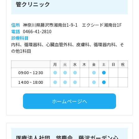
管クリニック
住所
神奈川県藤沢市湘南台1-9-1 エクシード湘南台1F
電話
0466-41-2810
診療科目
内科、循環器科、心臓血管外科、皮膚科、循環器内科、そ
の他1科目
月
火
水
木
金
土
日
祝
09:00
~
12:30
●
●
●
●
●
14:00
~
18:00
●
●
●
●
●
ホームページへ
医療法人社団 悠慶会 藤沢ガーデン心