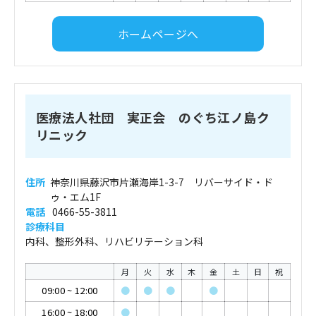
ホームページへ
医療法人社団 実正会 のぐち江ノ島ク
リニック
住所
神奈川県藤沢市片瀬海岸1-3-7 リバーサイド・ド
ゥ・エム1F
電話
0466-55-3811
診療科目
内科、整形外科、リハビリテーション科
月
火
水
木
金
土
日
祝
09:00
~
12:00
●
●
●
●
16:00
~
18:00
●