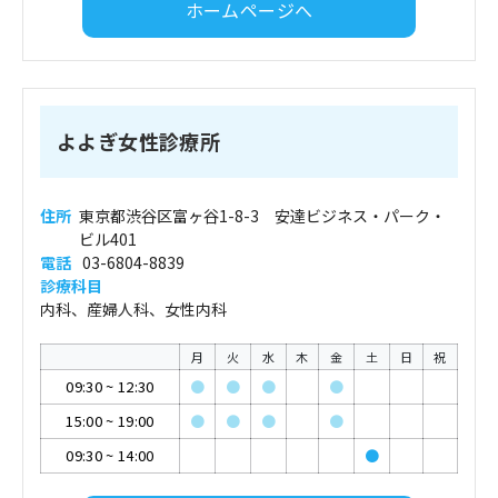
ホームページへ
よよぎ女性診療所
住所
東京都渋谷区富ヶ谷1-8-3 安達ビジネス・パーク・
ビル401
電話
03-6804-8839
診療科目
内科、産婦人科、女性内科
月
火
水
木
金
土
日
祝
09:30
~
12:30
●
●
●
●
15:00
~
19:00
●
●
●
●
09:30
~
14:00
●