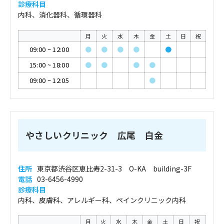
診療科目
内科、消化器科、循環器科
月
火
水
木
金
土
日
祝
09:00
~
12:00
●
●
●
●
●
15:00
~
18:00
●
●
●
●
09:00
~
12:05
●
やさしいクリニック 広尾 白金
住所
東京都渋谷区恵比寿2-31-3 O-KA building-3F
電話
03-6456-4990
診療科目
内科、皮膚科、アレルギー科、ペインクリニック内科
月
火
水
木
金
土
日
祝