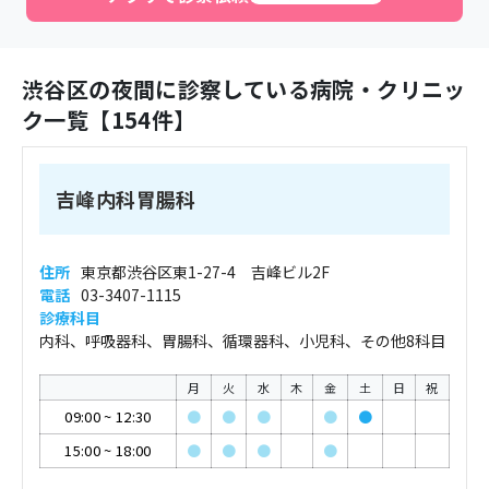
渋谷区
の夜間に診察している病院・クリニッ
ク一覧【
154
件】
吉峰内科胃腸科
住所
東京都渋谷区東1-27-4 吉峰ビル2F
電話
03-3407-1115
診療科目
内科、呼吸器科、胃腸科、循環器科、小児科、その他8科目
月
火
水
木
金
土
日
祝
09:00
~
12:30
●
●
●
●
●
15:00
~
18:00
●
●
●
●