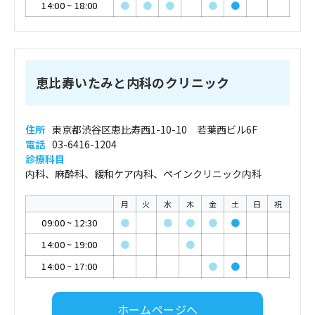
14:00
~
18:00
●
●
●
●
●
恵比寿いたみと内科のクリニック
住所
東京都渋谷区恵比寿西1-10-10 若葉西ビル6F
電話
03-6416-1204
診療科目
内科、麻酔科、緩和ケア内科、ペインクリニック内科
月
火
水
木
金
土
日
祝
09:00
~
12:30
●
●
●
●
●
14:00
~
19:00
●
●
14:00
~
17:00
●
●
ホームページへ