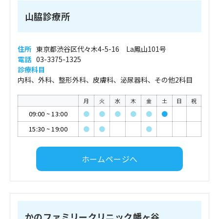
山脇診療所
住所
東京都渋谷区代々木4-5-16 La鳳山101号
電話
03-3375-1325
診療科目
内科、外科、整形外科、皮膚科、泌尿器科、その他2科目
月
火
水
木
金
土
日
祝
09:00
~
13:00
●
●
●
●
●
●
15:30
~
19:00
●
●
●
ホームページへ
かのファミリークリニック幡ヶ谷