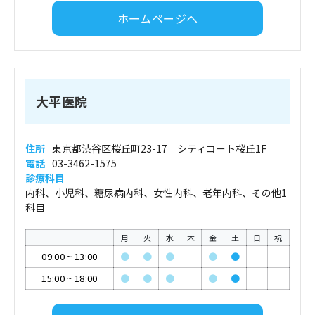
ホームページへ
大平医院
住所
東京都渋谷区桜丘町23-17 シティコート桜丘1F
電話
03-3462-1575
診療科目
内科、小児科、糖尿病内科、女性内科、老年内科、その他1
科目
月
火
水
木
金
土
日
祝
09:00
~
13:00
●
●
●
●
●
15:00
~
18:00
●
●
●
●
●