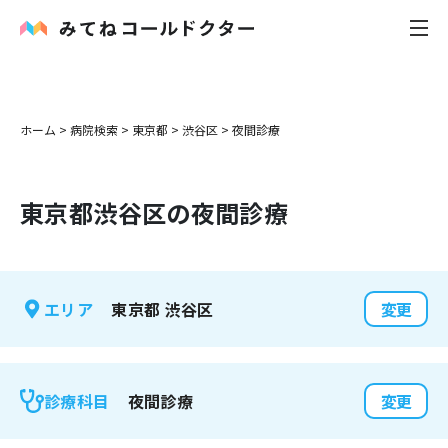
内科
ホーム
>
病院検索
>
東京都
>
渋谷区
>
夜間診療
小児科
東京都
渋谷区
の夜間診療
花粉症
皮膚科
東京都
渋谷区
エリア
変更
感染症
お役立ち記事
夜間診療
診療科目
変更
お知らせ