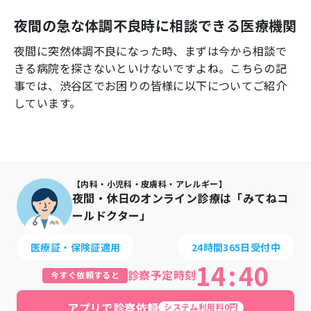
よくあるご質問
夜間の急な体調不良時に相談できる医療機関
夜間に突然体調不良になった時、まずは今から相談で
きる病院を探さないといけないですよね。こちらの記
事では、
渋谷区
でお困りの皆様に以下についてご紹介
しています。
【内科・小児科・皮膚科・アレルギー】
夜間・休日のオンライン診療は「みてねコ
ールドクター」
医療証・保険証適用
24時間365日受付中
14
:
40
診察予定時刻
今すぐ依頼すると
アプリで診察依頼
システム利用料0円