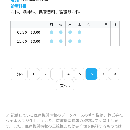
診療科目
内科、精神科、循環器科、循環器内科
月
火
水
木
金
土
日
祝
09:30
~
13:00
●
●
●
●
15:00
~
19:00
●
●
●
●
前へ
1
2
3
4
5
6
7
8
次へ
※ 記載している医療機関情報のデータベースの著作権は、株式会社
ウェルネスが保有しており、医療機関情報の複製は固く禁止しま
す。また、医療機関情報の正確性または完全性を保証するものでは