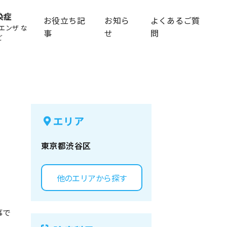
染症
お役立ち記
お知ら
よくあるご質
エンザ な
事
せ
問
ど
エリア
東京都
渋谷区
他のエリアから探す
事で