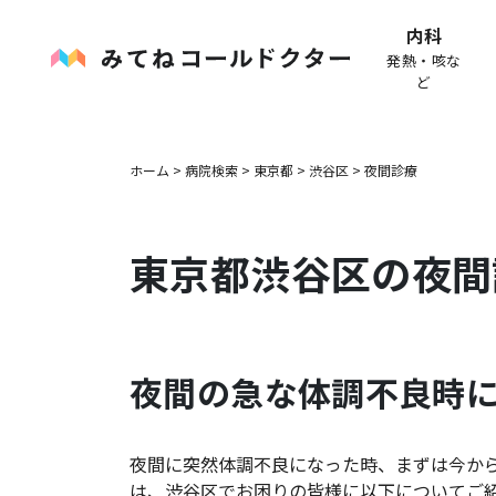
内科
発熱・咳な
ど
ホーム
>
病院検索
>
東京都
>
渋谷区
>
夜間診療
東京都
渋谷区
の夜間
夜間の急な体調不良時
夜間に突然体調不良になった時、まずは今か
は、
渋谷区
でお困りの皆様に以下についてご