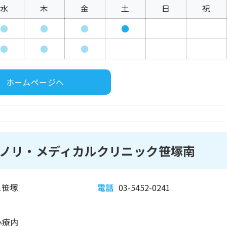
水
木
金
土
日
祝
●
●
●
●
●
●
●
ホームページへ
ノリ・メディカルクリニック笹塚南
ュ笹塚
電話
03-5452-0241
心療内