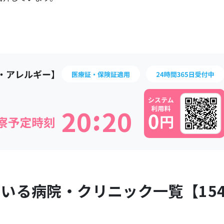
:
2
0
2
0
ている病院・クリニック一覧【
15