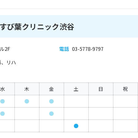
すび葉クリニック渋谷
ル2F
電話
03-5778-9797
科、リハ
水
木
金
土
日
祝
●
●
●
●
●
●