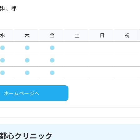
器科、呼
水
木
金
土
日
祝
●
●
●
●
●
●
●
●
●
ホームページへ
都心クリニック