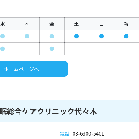
水
木
金
土
日
祝
●
●
●
●
●
●
●
●
ホームページへ
眠総合ケアクリニック代々木
電話
03-6300-5401