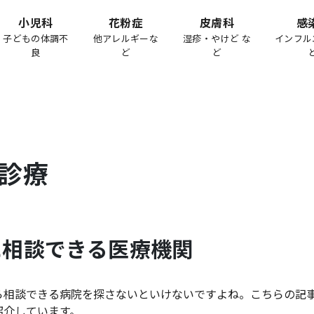
小児科
花粉症
皮膚科
感
子どもの体調不
他アレルギーな
湿疹・やけど な
インフル
良
ど
ど
診療
に相談できる医療機関
ら相談できる病院を探さないといけないですよね。こちらの記
紹介しています。