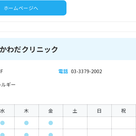
ホームページへ
かわだクリニック
F
電話
03-3379-2002
レルギー
水
木
金
土
日
祝
●
●
●
●
●
●