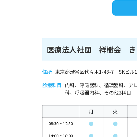
医療法人社団 祥樹会 き
住所
東京都渋谷区代々木1-43-7 SKビル1
診療科目
内科、呼吸器科、循環器科、ア
科、呼吸器内科、その他2科目
月
火
●
●
08:30
~
12:30
●
●
14:00
~
18:00