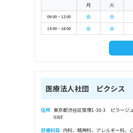
月
火
●
●
09:00
~
12:00
●
●
14:00
~
18:00
医療法人社団 ピクシス 
住所
東京都渋谷区笹塚1-30-3 ピラージ
III6F
診療科目
内科、精神科、アレルギー科、