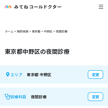
内科
ホーム
>
病院検索
>
東京都
>
中野区
>
夜間診療
小児科
東京都
中野区
の夜間診療
花粉症
皮膚科
東京都
中野区
エリア
変更
感染症
お役立ち記事
夜間診療
診療科目
変更
お知らせ