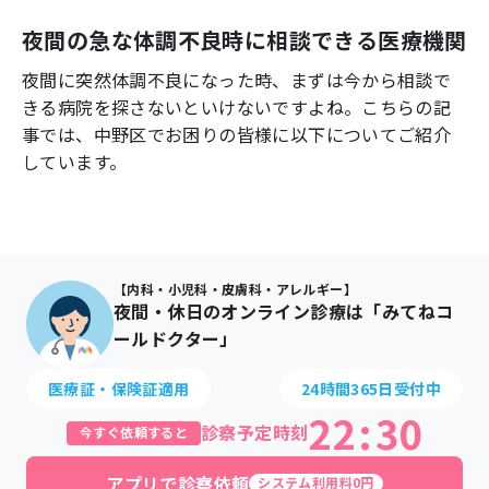
よくあるご質問
夜間の急な体調不良時に相談できる医療機関
夜間に突然体調不良になった時、まずは今から相談で
きる病院を探さないといけないですよね。こちらの記
事では、
中野区
でお困りの皆様に以下についてご紹介
しています。
【内科・小児科・皮膚科・アレルギー】
夜間・休日のオンライン診療は「みてねコ
ールドクター」
医療証・保険証適用
24時間365日受付中
22
:
30
診察予定時刻
今すぐ依頼すると
アプリで診察依頼
システム利用料0円