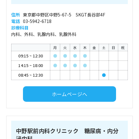
住所
東京都中野区中野5-67-5 SKGT長谷部4F
電話
03-5942-6718
診療科目
内科、外科、乳腺内科、乳腺外科
月
火
水
木
金
土
日
祝
09:15
~
12:30
●
●
●
●
14:15
~
18:00
●
●
●
●
08:45
~
12:30
●
ホームページへ
中野駅前内科クリニック 糖尿病・内分
泌内科