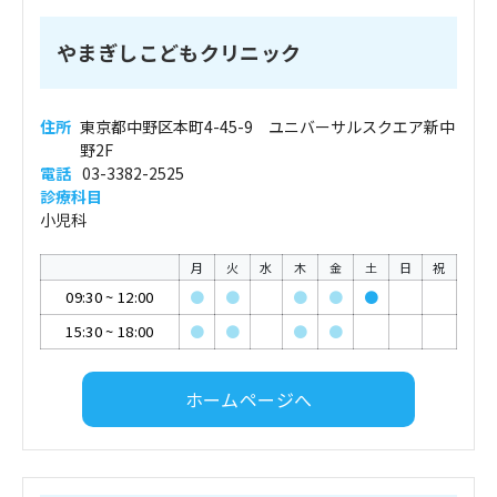
やまぎしこどもクリニック
住所
東京都中野区本町4-45-9 ユニバーサルスクエア新中
野2F
電話
03-3382-2525
診療科目
小児科
月
火
水
木
金
土
日
祝
09:30
~
12:00
●
●
●
●
●
15:30
~
18:00
●
●
●
●
ホームページへ