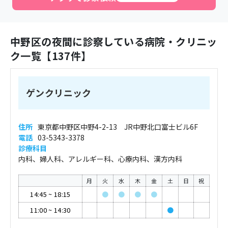
中野区
の夜間に診察している病院・クリニッ
ク一覧【
137
件】
ゲンクリニック
住所
東京都中野区中野4-2-13 JR中野北口富士ビル6F
電話
03-5343-3378
診療科目
内科、婦人科、アレルギー科、心療内科、漢方内科
月
火
水
木
金
土
日
祝
14:45
~
18:15
●
●
●
●
11:00
~
14:30
●