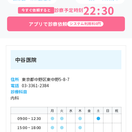
22
:
30
診察予定時刻
今すぐ依頼すると
アプリで診察依頼
システム利用料0円
中谷医院
住所
東京都中野区東中野5-8-7
電話
03-3361-2384
診療科目
内科
月
火
水
木
金
土
日
祝
09:00
~
12:30
●
●
●
●
15:00
~
18:00
●
●
●