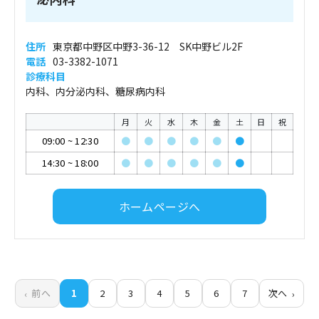
住所
東京都中野区中野3-36-12 SK中野ビル2F
電話
03-3382-1071
診療科目
内科、内分泌内科、糖尿病内科
月
火
水
木
金
土
日
祝
09:00
~
12:30
●
●
●
●
●
●
14:30
~
18:00
●
●
●
●
●
●
ホームページへ
前へ
1
2
3
4
5
6
7
次へ