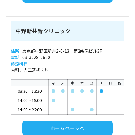
中野新井腎クリニック
住所
東京都中野区新井2-6-13 第2宗像ビル3F
電話
03-3228-2620
診療科目
内科、人工透析内科
月
火
水
木
金
土
日
祝
08:30
~
13:30
●
●
●
●
●
●
14:00
~
19:00
●
14:00
~
22:00
●
●
ホームページへ