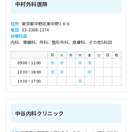
中村外科医院
住所
東京都中野区東中野1-6-6
電話
03-3368-1374
診療科目
内科、胃腸科、外科、整形外科、皮膚科、その他5科目
月
火
水
木
金
土
日
祝
09:00
~
12:00
●
●
●
●
13:30
~
18:00
●
●
●
13:30
~
17:00
●
中谷内科クリニック