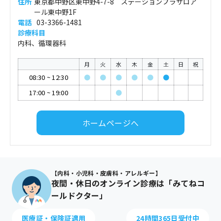
住所
東京都中野区東中野4-7-8 ステーションプラザロア
ール東中野1F
電話
03-3366-1481
診療科目
内科、循環器科
月
火
水
木
金
土
日
祝
08:30
~
12:30
●
●
●
●
●
●
17:00
~
19:00
●
ホームページへ
【内科・小児科・皮膚科・アレルギー】
夜間・休日のオンライン診療は「みてねコ
ールドクター」
医療証・保険証適用
24時間365日受付中