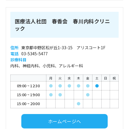
医療法人社団 春香会 春川内科クリニ
ック
住所
東京都中野区松が丘1-33-15 アリスコート1F
電話
03-5345-5477
診療科目
内科、神経内科、小児科、アレルギー科
月
火
水
木
金
土
日
祝
09:00
~
12:30
●
●
●
●
●
●
15:00
~
19:00
●
●
●
15:00
~
20:00
●
ホームページへ