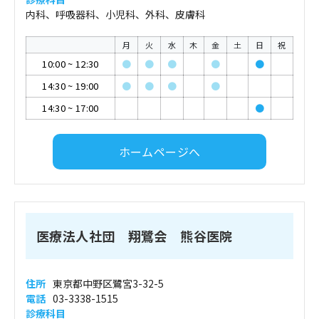
内科、呼吸器科、小児科、外科、皮膚科
月
火
水
木
金
土
日
祝
10:00
~
12:30
●
●
●
●
●
14:30
~
19:00
●
●
●
●
14:30
~
17:00
●
ホームページへ
医療法人社団 翔鷺会 熊谷医院
住所
東京都中野区鷺宮3-32-5
電話
03-3338-1515
診療科目