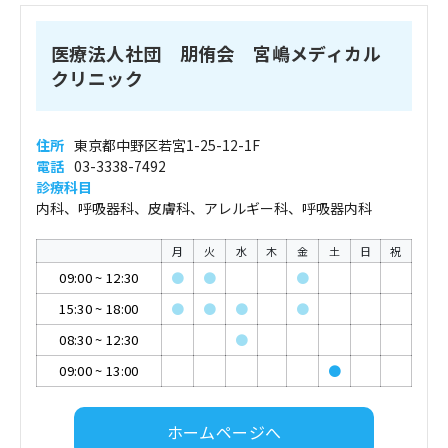
医療法人社団 朋侑会 宮嶋メディカル
クリニック
住所
東京都中野区若宮1-25-12-1F
電話
03-3338-7492
診療科目
内科、呼吸器科、皮膚科、アレルギー科、呼吸器内科
月
火
水
木
金
土
日
祝
09:00
~
12:30
●
●
●
15:30
~
18:00
●
●
●
●
08:30
~
12:30
●
09:00
~
13:00
●
ホームページへ