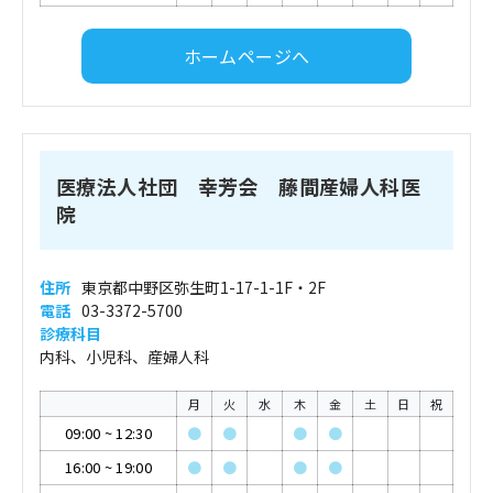
ホームページへ
医療法人社団 幸芳会 藤間産婦人科医
院
住所
東京都中野区弥生町1-17-1-1F・2F
電話
03-3372-5700
診療科目
内科、小児科、産婦人科
月
火
水
木
金
土
日
祝
09:00
~
12:30
●
●
●
●
16:00
~
19:00
●
●
●
●