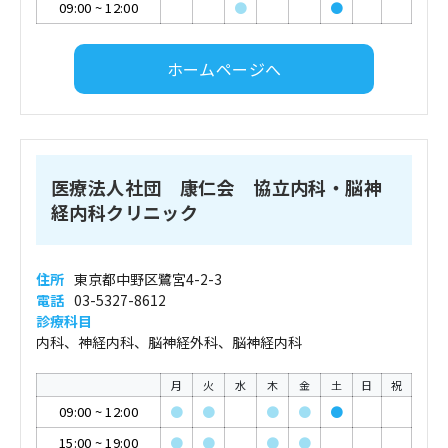
09:00
~
12:00
●
●
ホームページへ
医療法人社団 康仁会 協立内科・脳神
経内科クリニック
住所
東京都中野区鷺宮4-2-3
電話
03-5327-8612
診療科目
内科、神経内科、脳神経外科、脳神経内科
月
火
水
木
金
土
日
祝
09:00
~
12:00
●
●
●
●
●
15:00
~
19:00
●
●
●
●