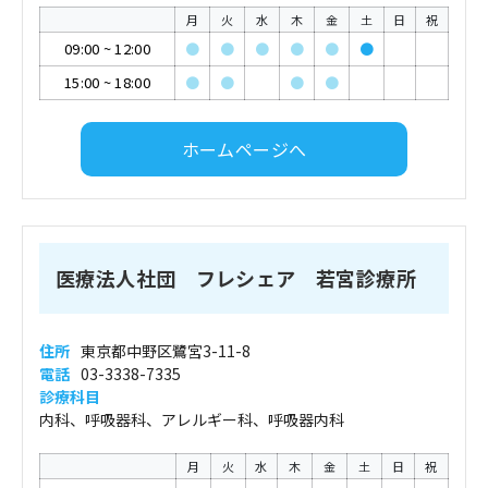
月
火
水
木
金
土
日
祝
09:00
~
12:00
●
●
●
●
●
●
15:00
~
18:00
●
●
●
●
ホームページへ
医療法人社団 フレシェア 若宮診療所
住所
東京都中野区鷺宮3-11-8
電話
03-3338-7335
診療科目
内科、呼吸器科、アレルギー科、呼吸器内科
月
火
水
木
金
土
日
祝