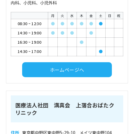
内科、小児科、小児外科
月
火
水
木
金
土
日
祝
08:30
~
12:30
●
●
●
●
●
●
14:30
~
19:00
●
●
●
●
16:30
~
19:00
●
14:30
~
17:00
●
ホームページへ
医療法人社団 満真会 上落合おばたク
リニック
住所
東京都中野区東中野5-29-10 メイツ東中野104