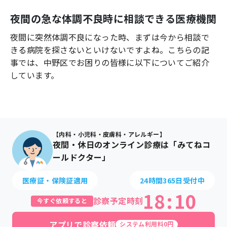
よくあるご質問
夜間の急な体調不良時に相談できる医療機関
夜間に突然体調不良になった時、まずは今から相談で
きる病院を探さないといけないですよね。こちらの記
事では、
中野区
でお困りの皆様に以下についてご紹介
しています。
【内科・小児科・皮膚科・アレルギー】
夜間・休日のオンライン診療は「みてねコ
ールドクター」
医療証・保険証適用
24時間365日受付中
18
:
10
診察予定時刻
今すぐ依頼すると
アプリで診察依頼
システム利用料0円