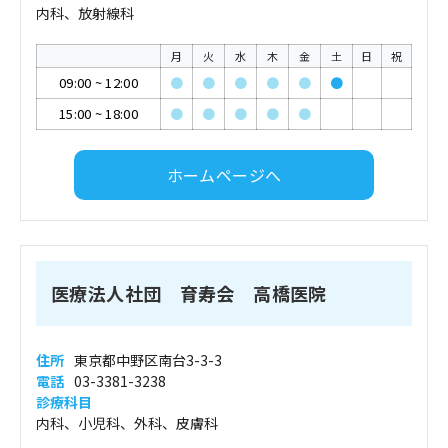
内科、放射線科
月
火
水
木
金
土
日
祝
09:00
~
12:00
●
●
●
●
●
●
15:00
~
18:00
●
●
●
●
●
ホームページへ
医療法人社団 育寿会 高橋医院
住所
東京都中野区南台3-3-3
電話
03-3381-3238
診療科目
内科、小児科、外科、皮膚科