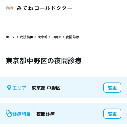
内科
ホーム
>
病院検索
>
東京都
>
中野区
>
夜間診療
小児科
東京都
中野区
の夜間診療
花粉症
皮膚科
東京都
中野区
エリア
変更
感染症
お役立ち記事
夜間診療
診療科目
変更
お知らせ