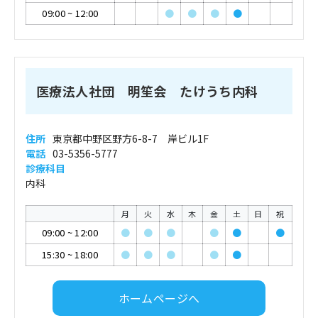
09:00
~
12:00
●
●
●
●
医療法人社団 明笙会 たけうち内科
住所
東京都中野区野方6-8-7 岸ビル1F
電話
03-5356-5777
診療科目
内科
月
火
水
木
金
土
日
祝
09:00
~
12:00
●
●
●
●
●
●
15:30
~
18:00
●
●
●
●
●
ホームページへ