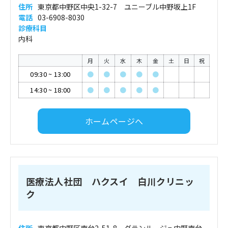
住所
東京都中野区中央1-32-7 ユニーブル中野坂上1F
電話
03-6908-8030
診療科目
内科
月
火
水
木
金
土
日
祝
09:30
~
13:00
●
●
●
●
●
14:30
~
18:00
●
●
●
●
●
ホームページへ
医療法人社団 ハクスイ 白川クリニッ
ク