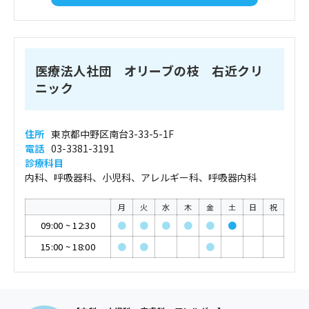
医療法人社団 オリーブの枝 右近クリ
ニック
住所
東京都中野区南台3-33-5-1F
電話
03-3381-3191
診療科目
内科、呼吸器科、小児科、アレルギー科、呼吸器内科
月
火
水
木
金
土
日
祝
09:00
~
12:30
●
●
●
●
●
●
15:00
~
18:00
●
●
●