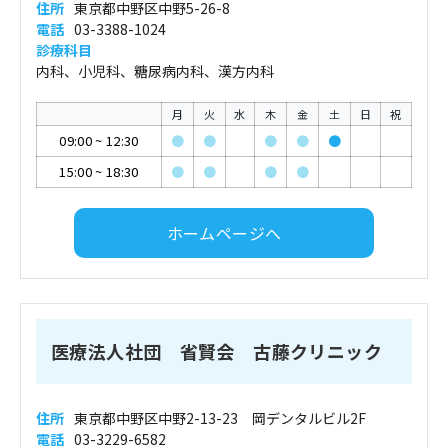
住所
東京都中野区中野5-26-8
電話
03-3388-1024
診療科目
内科、小児科、糖尿病内科、漢方内科
月
火
水
木
金
土
日
祝
09:00
~
12:30
●
●
●
●
●
15:00
~
18:30
●
●
●
●
ホームページへ
医療法人社団 省賢会 古藤クリニック
住所
東京都中野区中野2-13-23 岡デンタルビル2F
電話
03-3229-6582