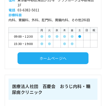
住所
東京都中野区南台2-51-8 グランルージュ中野南台
1F
電話
03-6382-5011
診療科目
内科、胃腸科、外科、肛門科、胃腸内科、その他2科目
月
火
水
木
金
土
日
祝
09:00
~
12:30
●
●
●
●
●
●
15:30
~
19:00
●
●
●
●
ホームページへ
医療法人社団 百慶会 おうじ内科・糖
尿病クリニック