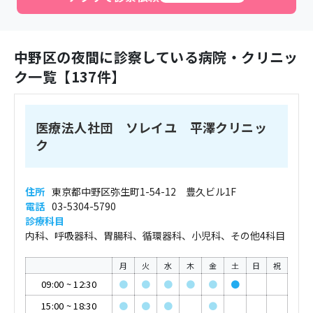
中野区
の夜間に診察している病院・クリニッ
ク一覧【
137
件】
医療法人社団 ソレイユ 平澤クリニッ
ク
住所
東京都中野区弥生町1-54-12 豊久ビル1F
電話
03-5304-5790
診療科目
内科、呼吸器科、胃腸科、循環器科、小児科、その他4科目
月
火
水
木
金
土
日
祝
09:00
~
12:30
●
●
●
●
●
●
15:00
~
18:30
●
●
●
●