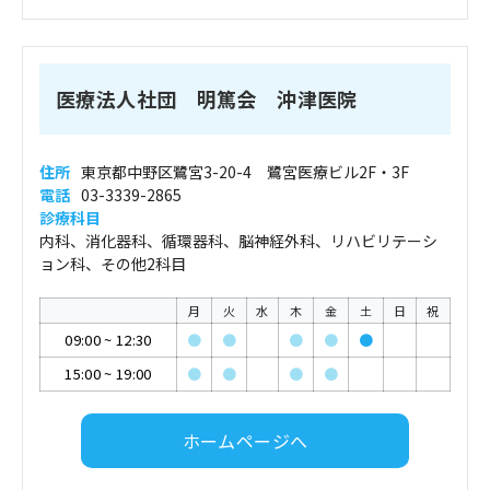
医療法人社団 明篤会 沖津医院
住所
東京都中野区鷺宮3-20-4 鷺宮医療ビル2F・3F
電話
03-3339-2865
診療科目
内科、消化器科、循環器科、脳神経外科、リハビリテーシ
ョン科、その他2科目
月
火
水
木
金
土
日
祝
09:00
~
12:30
●
●
●
●
●
15:00
~
19:00
●
●
●
●
ホームページへ