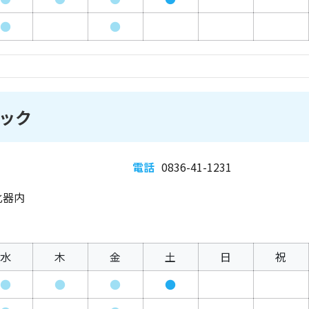
●
●
ック
電話
0836-41-1231
化器内
水
木
金
土
日
祝
●
●
●
●