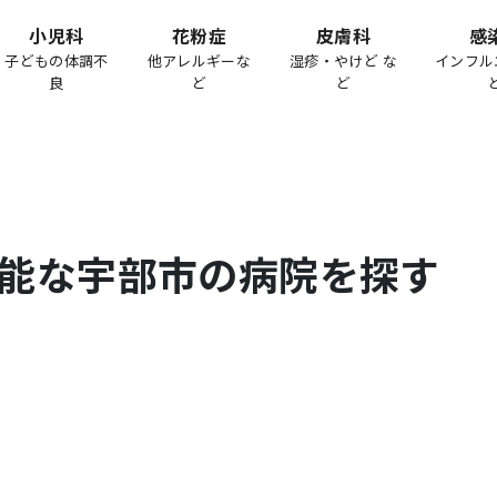
小児科
花粉症
皮膚科
感
子どもの体調不
他アレルギーな
湿疹・やけど な
インフル
良
ど
ど
能な
宇部市
の病院を探す