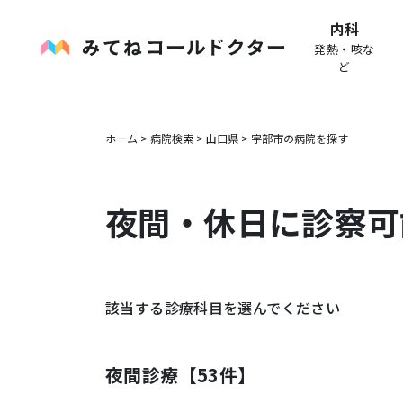
内科
発熱・咳な
ど
ホーム
>
病院検索
>
山口県
>
宇部市
の病院を探す
夜間・休日に診察可
該当する診療科目を選んでください
夜間診療【
53
件】