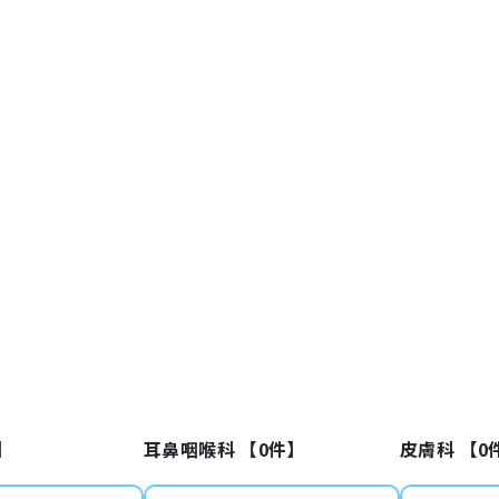
】
耳鼻咽喉科 【
0
件】
皮膚科 【
0