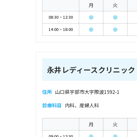
月
火
●
●
08:30
~
12:30
●
●
14:00
~
18:00
永井レディースクリニック
住所
山口県宇部市大字際波1592-1
診療科目
内科、産婦人科
月
火
●
●
09:00
~
12:30