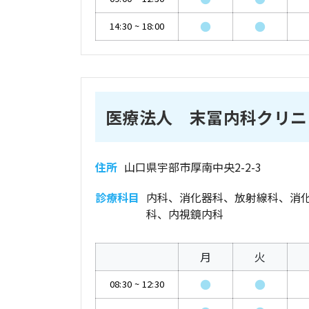
●
●
14:30
~
18:00
医療法人 末冨内科クリニ
住所
山口県宇部市厚南中央2-2-3
診療科目
内科、消化器科、放射線科、消
科、内視鏡内科
月
火
●
●
08:30
~
12:30