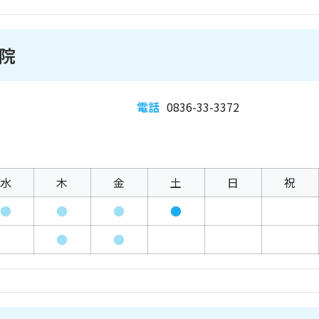
院
電話
0836-33-3372
水
木
金
土
日
祝
●
●
●
●
●
●