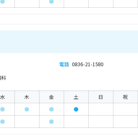
●
●
電話
0836-21-1580
器科
水
木
金
土
日
祝
●
●
●
●
●
●