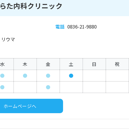
らた内科クリニック
電話
0836-21-9880
、リウマ
水
木
金
土
日
祝
●
●
●
●
●
●
ホームページへ