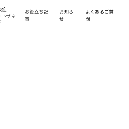
染症
お役立ち記
お知ら
よくあるご質
エンザ な
事
せ
問
ど