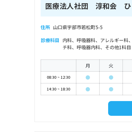
医療法人社団 淳和会 ひ
住所
山口県宇部市若松町5-5
診療科目
内科、呼吸器科、アレルギー科
チ科、呼吸器内科、その他1科目
月
火
●
●
08:30
~
12:30
●
●
14:30
~
18:30