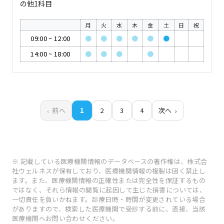
の他1科目
月
火
水
木
金
土
日
祝
09:00
~
12:00
●
●
●
●
●
●
14:00
~
18:00
●
●
●
●
前へ
1
2
3
4
次へ
※ 記載している医療機関情報のデータベースの著作権は、株式会
社ウェルネスが保有しており、医療機関情報の複製は固く禁止し
ます。また、医療機関情報の正確性または完全性を保証するもの
ではなく、それら情報の閲覧に起因して生じた損害については、
一切責任を負いかねます。診療日時・時間が変更されている場合
がありますので、検索した医療機関で受診する前に、直接、当該
医療機関へお問い合わせください。