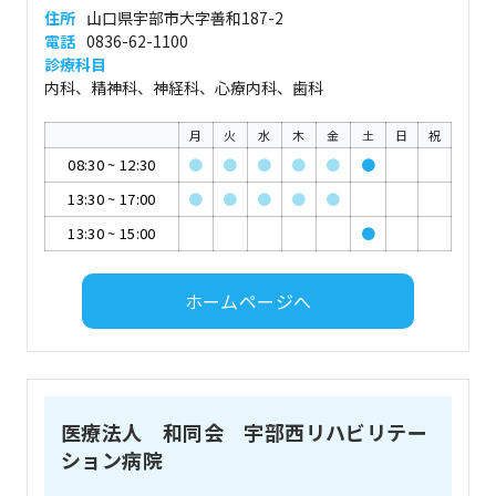
住所
山口県宇部市大字善和187-2
電話
0836-62-1100
診療科目
内科、精神科、神経科、心療内科、歯科
月
火
水
木
金
土
日
祝
08:30
~
12:30
●
●
●
●
●
●
13:30
~
17:00
●
●
●
●
●
13:30
~
15:00
●
ホームページへ
医療法人 和同会 宇部西リハビリテー
ション病院