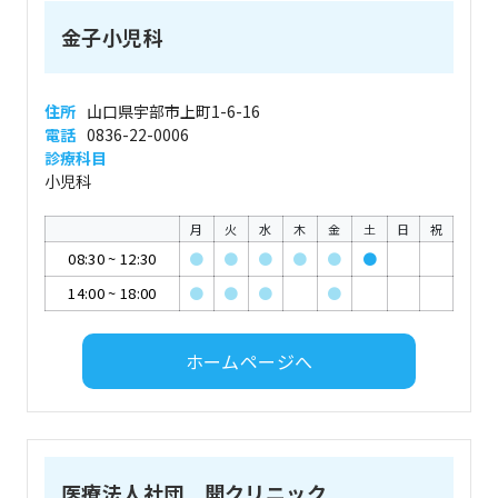
金子小児科
住所
山口県宇部市上町1-6-16
電話
0836-22-0006
診療科目
小児科
月
火
水
木
金
土
日
祝
08:30
~
12:30
●
●
●
●
●
●
14:00
~
18:00
●
●
●
●
ホームページへ
医療法人社団 開クリニック