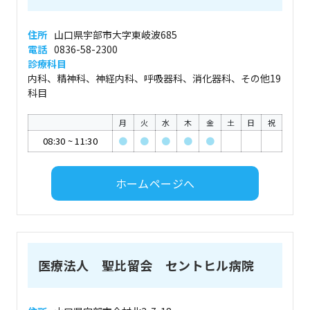
住所
山口県宇部市大字東岐波685
電話
0836-58-2300
診療科目
内科、精神科、神経内科、呼吸器科、消化器科、その他19
科目
月
火
水
木
金
土
日
祝
08:30
~
11:30
●
●
●
●
●
ホームページへ
医療法人 聖比留会 セントヒル病院