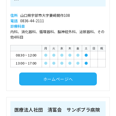
住所
山口県宇部市大字妻崎開作108
電話
0836-44-2111
診療科目
内科、消化器科、循環器科、脳神経外科、泌尿器科、その
他4科目
月
火
水
木
金
土
日
祝
08:30
~
12:00
●
●
●
●
●
●
13:00
~
17:00
●
●
●
●
●
●
ホームページへ
医療法人社団 清冨会 サンポプラ病院