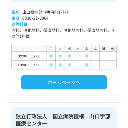
住所
山口県宇部市明治町1-7-7
電話
0836-21-2864
診療科目
内科、消化器科、循環器科、消化器内科、循環器内科、そ
の他1科目
月
火
水
木
金
土
日
祝
09:00
~
12:00
●
●
●
●
14:00
~
17:00
●
●
●
●
ホームページへ
独立行政法人 国立病院機構 山口宇部
医療センター