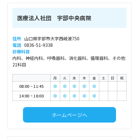
医療法人社団 宇部中央病院
住所
山口県宇部市大字西岐波750
電話
0836-51-9338
診療科目
内科、神経内科、呼吸器科、消化器科、循環器科、その他
21科目
月
火
水
木
金
土
日
祝
08:00
~
11:45
●
●
●
●
●
14:00
~
16:00
●
●
●
●
●
ホームページへ