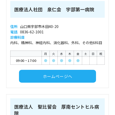
医療法人社団 泉仁会 宇部第一病院
住所
山口県宇部市木田40-20
電話
0836-62-1001
診療科目
内科、精神科、神経内科、消化器科、外科、その他6科目
月
火
水
木
金
土
日
祝
09:00
~
17:00
●
●
●
●
●
ホームページへ
医療法人 聖比留会 厚南セントヒル病
院