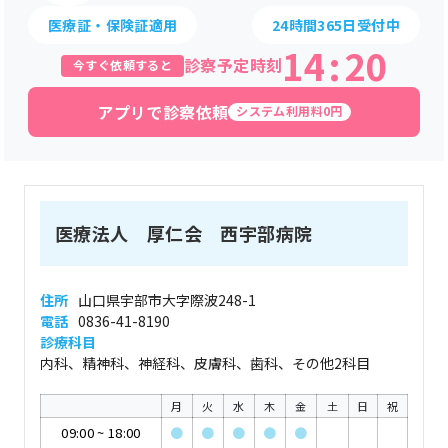
医療証・保険証適用
24時間365日受付中
14
:
20
診察予定時刻
今すぐ依頼すると
アプリで診察依頼
システム利用料0円
医療法人 厚仁会 西宇部病院
住所
山口県宇部市大字際波248-1
電話
0836-41-8190
診療科目
内科、精神科、神経科、皮膚科、歯科、その他2科目
月
火
水
木
金
土
日
祝
09:00
~
18:00
●
●
●
●
●