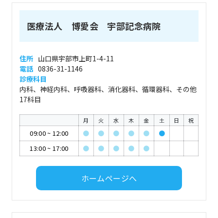
医療法人 博愛会 宇部記念病院
住所
山口県宇部市上町1-4-11
電話
0836-31-1146
診療科目
内科、神経内科、呼吸器科、消化器科、循環器科、その他
17科目
月
火
水
木
金
土
日
祝
09:00
~
12:00
●
●
●
●
●
●
13:00
~
17:00
●
●
●
●
●
ホームページへ