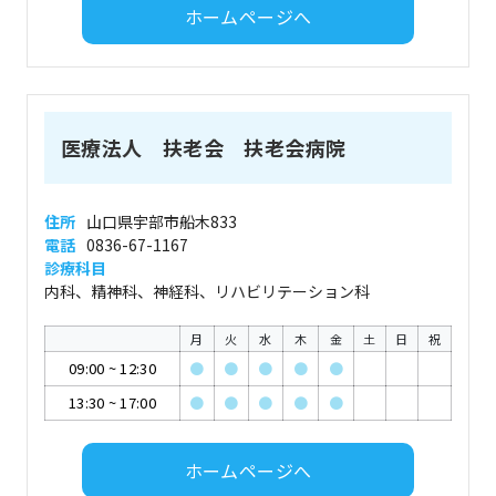
ホームページへ
医療法人 扶老会 扶老会病院
住所
山口県宇部市船木833
電話
0836-67-1167
診療科目
内科、精神科、神経科、リハビリテーション科
月
火
水
木
金
土
日
祝
09:00
~
12:30
●
●
●
●
●
13:30
~
17:00
●
●
●
●
●
ホームページへ