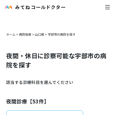
内科
ホーム
>
病院検索
>
山口県
>
宇部市
の病院を探す
小児科
夜間・休日に診察可能な
宇部市
の病
花粉症
院を探す
皮膚科
該当する診療科目を選んでください
感染症
お役立ち記事
夜間診療【
53
件】
お知らせ