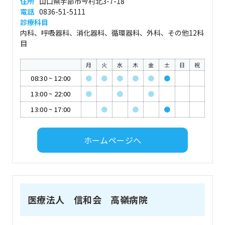
住所
山口県宇部市今村北3-7-18
電話
0836-51-5111
診療科目
内科、呼吸器科、消化器科、循環器科、外科、その他12科
目
月
火
水
木
金
土
日
祝
08:30
~
12:00
●
●
●
●
●
●
13:00
~
22:00
●
●
●
13:00
~
17:00
●
●
●
ホームページへ
医療法人 信和会 高嶺病院