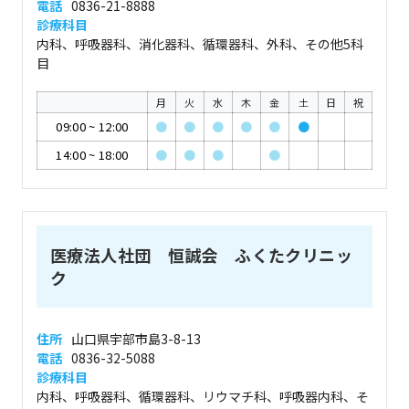
電話
0836-21-8888
診療科目
内科、呼吸器科、消化器科、循環器科、外科、その他5科
目
月
火
水
木
金
土
日
祝
09:00
~
12:00
●
●
●
●
●
●
14:00
~
18:00
●
●
●
●
医療法人社団 恒誠会 ふくたクリニッ
ク
住所
山口県宇部市島3-8-13
電話
0836-32-5088
診療科目
内科、呼吸器科、循環器科、リウマチ科、呼吸器内科、そ