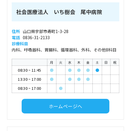
社会医療法人 いち樹会 尾中病院
住所
山口県宇部市寿町1-3-28
電話
0836-31-2133
診療科目
内科、呼吸器科、胃腸科、循環器科、外科、その他8科目
月
火
水
木
金
土
日
祝
08:30
~
11:45
●
●
●
●
●
13:30
~
17:00
●
●
●
●
08:30
~
17:00
●
ホームページへ