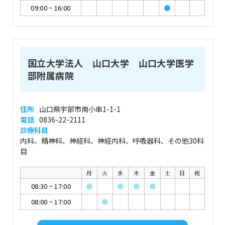
09:00
~
16:00
●
国立大学法人 山口大学 山口大学医学
部附属病院
住所
山口県宇部市南小串1-1-1
電話
0836-22-2111
診療科目
内科、精神科、神経科、神経内科、呼吸器科、その他30科
目
月
火
水
木
金
土
日
祝
08:30
~
17:00
●
●
●
●
08:00
~
17:00
●