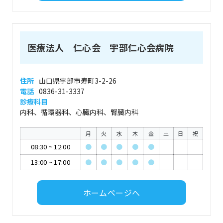
医療法人 仁心会 宇部仁心会病院
住所
山口県宇部市寿町3-2-26
電話
0836-31-3337
診療科目
内科、循環器科、心臓内科、腎臓内科
月
火
水
木
金
土
日
祝
08:30
~
12:00
●
●
●
●
●
13:00
~
17:00
●
●
●
●
●
ホームページへ