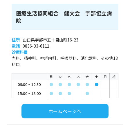
医療生活協同組合 健文会 宇部協立病
院
住所
山口県宇部市五十目山町16-23
電話
0836-33-6111
診療科目
内科、精神科、神経内科、呼吸器科、消化器科、その他13
科目
月
火
水
木
金
土
日
祝
09:00
~
12:30
●
●
●
●
●
●
15:00
~
18:00
●
●
●
●
ホームページへ