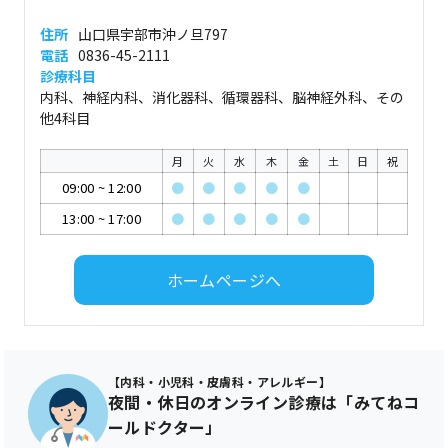
住所
山口県宇部市沖ノ旦797
電話
0836-45-2111
診療科目
内科、神経内科、消化器科、循環器科、脳神経外科、その
他4科目
月
火
水
木
金
土
日
祝
09:00
~
12:00
●
●
●
●
●
13:00
~
17:00
●
●
●
●
●
ホームページへ
【内科・小児科・皮膚科・アレルギー】
夜間・休日のオンライン診療は「みてねコ
ールドクター」