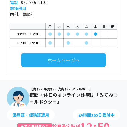
電話
072-846-1107
診療科目
内科、胃腸科
月
火
水
木
金
土
日
祝
09:00
~
12:00
●
●
●
●
●
●
17:30
~
19:30
●
●
●
ホームページへ
【内科・小児科・皮膚科・アレルギー】
夜間・休日のオンライン診療は「みてねコ
ールドクター」
医療証・保険証適用
24時間365日受付中
12
:
50
診察予定時刻
今すぐ依頼すると