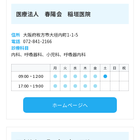
医療法人 春陽会 稲垣医院
住所
大阪府枚方市大垣内町1-1-5
電話
072-841-2166
診療科目
内科、呼吸器科、小児科、呼吸器内科
月
火
水
木
金
土
日
祝
09:00
~
12:00
●
●
●
●
●
●
17:00
~
19:00
●
●
●
●
●
ホームページへ