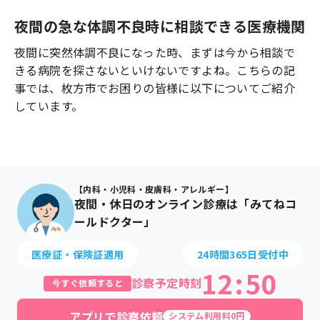
よくあるご質問
夜間の急な体調不良時に相談できる医療機関
夜間に突然体調不良になった時、まずは今から相談で
きる病院を探さないといけないですよね。こちらの記
事では、
枚方市
でお困りの皆様に以下についてご紹介
しています。
【内科・小児科・皮膚科・アレルギー】
夜間・休日のオンライン診療は「みてねコ
ールドクター」
医療証・保険証適用
24時間365日受付中
12
:
50
診察予定時刻
今すぐ依頼すると
アプリで診察依頼
システム利用料0円