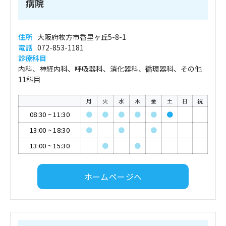
病院
住所
大阪府枚方市香里ヶ丘5-8-1
電話
072-853-1181
診療科目
内科、神経内科、呼吸器科、消化器科、循環器科、その他
11科目
月
火
水
木
金
土
日
祝
08:30
~
11:30
●
●
●
●
●
●
13:00
~
18:30
●
●
●
13:00
~
15:30
●
●
ホームページへ