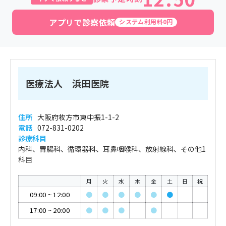
アプリで診察依頼
システム利用料0円
医療法人 浜田医院
住所
大阪府枚方市東中振1-1-2
電話
072-831-0202
診療科目
内科、胃腸科、循環器科、耳鼻咽喉科、放射線科、その他1
科目
月
火
水
木
金
土
日
祝
09:00
~
12:00
●
●
●
●
●
●
17:00
~
20:00
●
●
●
●