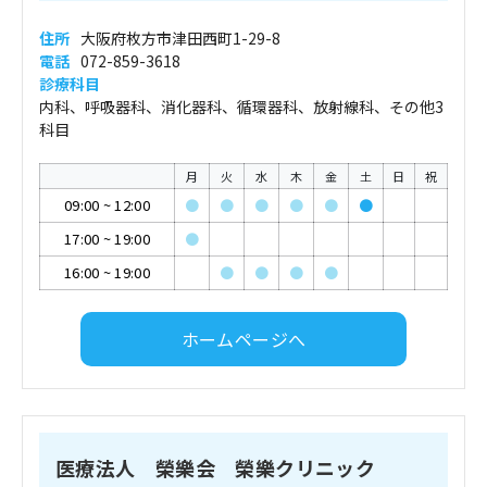
住所
大阪府枚方市津田西町1-29-8
電話
072-859-3618
診療科目
内科、呼吸器科、消化器科、循環器科、放射線科、その他3
科目
月
火
水
木
金
土
日
祝
09:00
~
12:00
●
●
●
●
●
●
17:00
~
19:00
●
16:00
~
19:00
●
●
●
●
ホームページへ
医療法人 榮樂会 榮樂クリニック