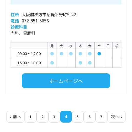
住所
大阪府枚方市招提平野町5-22
電話
072-851-5656
診療科目
内科、胃腸科
月
火
水
木
金
土
日
祝
09:00
~
12:00
●
●
●
●
●
●
16:00
~
18:00
●
●
●
ホームページへ
前へ
1
2
3
4
5
6
7
次へ