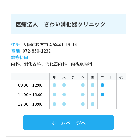
医療法人 さわい消化器クリニック
住所
大阪府枚方市南楠葉1-19-14
電話
072-850-1232
診療科目
内科、消化器科、消化器内科、内視鏡内科
月
火
水
木
金
土
日
祝
09:00
~
12:00
●
●
●
●
●
14:00
~
16:00
●
●
●
●
●
17:00
~
19:00
●
●
●
●
ホームページへ