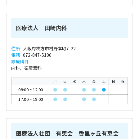
医療法人 田崎内科
住所
大阪府枚方市村野本町7-22
電話
072-847-5100
診療科目
内科、循環器科
月
火
水
木
金
土
日
祝
09:00
~
12:00
●
●
●
●
●
17:00
~
19:00
●
●
●
●
医療法人社団 有恵会 香里ヶ丘有恵会