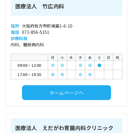
医療法人 竹広内科
住所
大阪府枚方市町楠葉1-6-10
電話
072-856-5151
診療科目
内科、糖尿病内科
月
火
水
木
金
土
日
祝
09:00
~
12:00
●
●
●
●
●
17:00
~
19:30
●
●
●
●
ホームページへ
医療法人 えだがわ胃腸内科クリニック