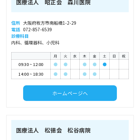
医療法人 昭正会 森川医院
住所
大阪府枚方市南船橋1-2-29
電話
072-857-6539
診療科目
内科、循環器科、小児科
月
火
水
木
金
土
日
祝
09:30
~
12:00
●
●
●
●
●
14:00
~
18:30
●
●
●
●
ホームページへ
医療法人 松徳会 松谷病院