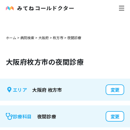
内科
ホーム
>
病院検索
>
大阪府
>
枚方市
>
夜間診療
小児科
大阪府
枚方市
の夜間診療
花粉症
皮膚科
大阪府
枚方市
エリア
変更
感染症
お役立ち記事
夜間診療
診療科目
変更
お知らせ