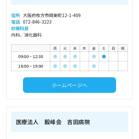
住所
大阪府枚方市岡東町12-1-409
電話
072-846-3223
診療科目
内科、消化器科
月
火
水
木
金
土
日
祝
09:00
~
12:30
●
●
●
●
●
16:00
~
19:00
●
●
●
●
ホームページへ
医療法人 毅峰会 吉田病院