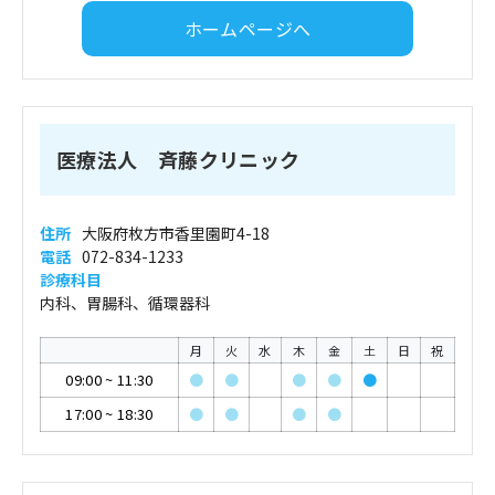
ホームページへ
医療法人 斉藤クリニック
住所
大阪府枚方市香里園町4-18
電話
072-834-1233
診療科目
内科、胃腸科、循環器科
月
火
水
木
金
土
日
祝
09:00
~
11:30
●
●
●
●
●
17:00
~
18:30
●
●
●
●