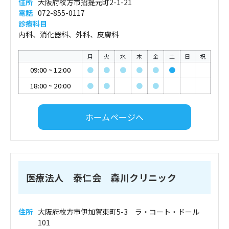
住所
大阪府枚方市招提元町2-1-21
電話
072-855-0117
診療科目
内科、消化器科、外科、皮膚科
月
火
水
木
金
土
日
祝
09:00
~
12:00
●
●
●
●
●
●
18:00
~
20:00
●
●
●
●
ホームページへ
医療法人 泰仁会 森川クリニック
住所
大阪府枚方市伊加賀東町5-3 ラ・コート・ドール
101