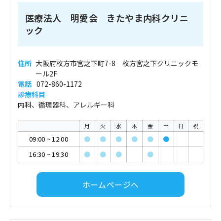
医療法人 明愛会 きたやま内科クリニ
ック
住所
大阪府枚方市宮之下町7-8 枚方宮之下クリニックモ
ール2F
電話
072-860-1172
診療科目
内科、循環器科、アレルギー科
月
火
水
木
金
土
日
祝
09:00
~
12:00
●
●
●
●
●
●
16:30
~
19:30
●
●
●
●
ホームページへ