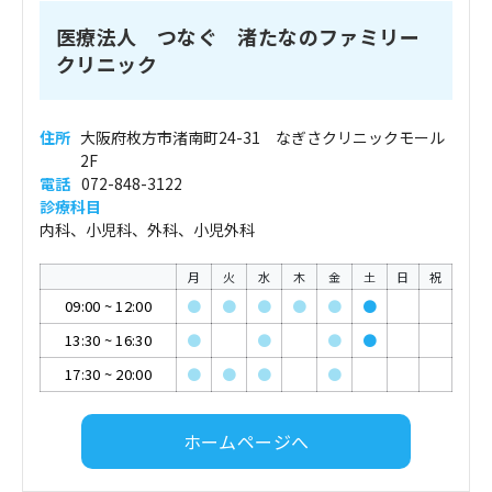
医療法人 つなぐ 渚たなのファミリー
クリニック
住所
大阪府枚方市渚南町24-31 なぎさクリニックモール
2F
電話
072-848-3122
診療科目
内科、小児科、外科、小児外科
月
火
水
木
金
土
日
祝
09:00
~
12:00
●
●
●
●
●
●
13:30
~
16:30
●
●
●
●
17:30
~
20:00
●
●
●
●
ホームページへ