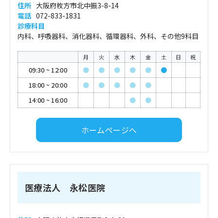
住所
大阪府枚方市北中振3-8-14
電話
072-833-1831
診療科目
内科、呼吸器科、消化器科、循環器科、外科、その他9科目
月
火
水
木
金
土
日
祝
09:30
~
12:00
●
●
●
●
●
●
18:00
~
20:00
●
●
●
●
●
14:00
~
16:00
●
●
ホームページへ
医療法人 永松医院