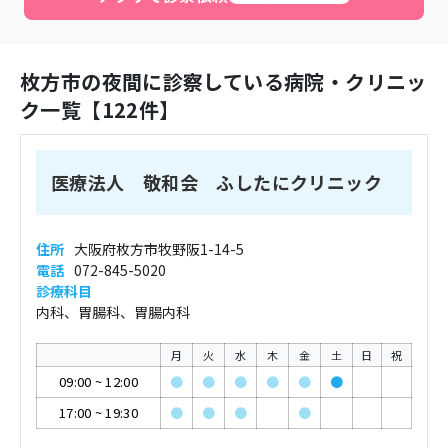
枚方市
の夜間に診察している病院・クリニッ
ク一覧【
122
件】
医療法人 敬和会 ふしたにクリニック
住所
大阪府枚方市牧野阪1-14-5
電話
072-845-5020
診療科目
内科、胃腸科、胃腸内科
月
火
水
木
金
土
日
祝
09:00
~
12:00
●
●
●
●
●
●
17:00
~
19:30
●
●
●
●