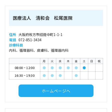
医療法人 清和会 松尾医院
住所
大阪府枚方市招提中町1-1-1
電話
072-851-3434
診療科目
内科、循環器科、皮膚科、循環器内科
月
火
水
木
金
土
日
祝
08:00
~
12:00
●
●
●
●
●
●
16:30
~
19:30
●
●
●
●
ホームページへ