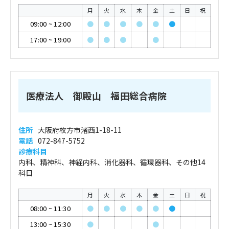
月
火
水
木
金
土
日
祝
09:00
~
12:00
●
●
●
●
●
●
17:00
~
19:00
●
●
●
●
医療法人 御殿山 福田総合病院
住所
大阪府枚方市渚西1-18-11
電話
072-847-5752
診療科目
内科、精神科、神経内科、消化器科、循環器科、その他14
科目
月
火
水
木
金
土
日
祝
08:00
~
11:30
●
●
●
●
●
●
13:00
~
15:30
●
●