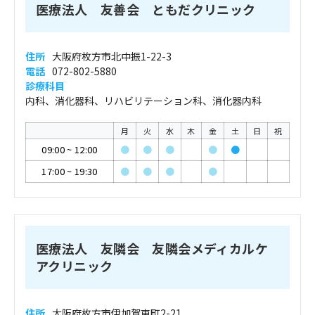
医療法人 友善会 ともだクリニック
住所
大阪府枚方市北中振1-22-3
電話
072-802-5880
診療科目
内科、消化器科、リハビリテーション科、消化器内科
月
火
水
木
金
土
日
祝
09:00
~
12:00
●
●
●
●
●
17:00
~
19:30
●
●
●
●
医療法人 友隣会 友隣会メディカルケ
アクリニック
住所
大阪府枚方市伊加賀東町2-21