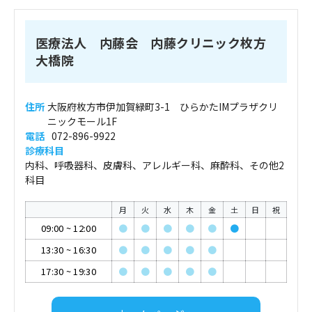
医療法人 内藤会 内藤クリニック枚方
大橋院
住所
大阪府枚方市伊加賀緑町3-1 ひらかたIMプラザクリ
ニックモール1F
電話
072-896-9922
診療科目
内科、呼吸器科、皮膚科、アレルギー科、麻酔科、その他2
科目
月
火
水
木
金
土
日
祝
09:00
~
12:00
●
●
●
●
●
●
13:30
~
16:30
●
●
●
●
●
17:30
~
19:30
●
●
●
●
●