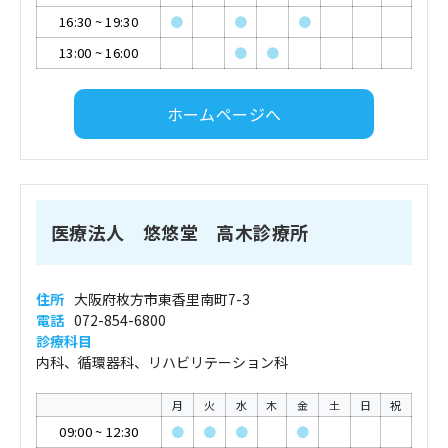
16:30
~
19:30
●
●
●
13:00
~
16:00
●
●
ホームページへ
医療法人 悠悠堂 高木診療所
住所
大阪府枚方市東香里南町7-3
電話
072-854-6800
診療科目
内科、循環器科、リハビリテーション科
月
火
水
木
金
土
日
祝
09:00
~
12:30
●
●
●
●