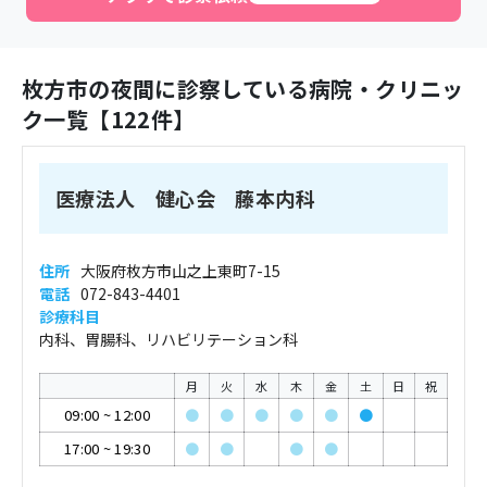
枚方市
の夜間に診察している病院・クリニッ
ク一覧【
122
件】
医療法人 健心会 藤本内科
住所
大阪府枚方市山之上東町7-15
電話
072-843-4401
診療科目
内科、胃腸科、リハビリテーション科
月
火
水
木
金
土
日
祝
09:00
~
12:00
●
●
●
●
●
●
17:00
~
19:30
●
●
●
●