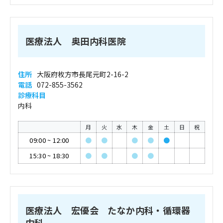
医療法人 奥田内科医院
住所
大阪府枚方市長尾元町2-16-2
電話
072-855-3562
診療科目
内科
月
火
水
木
金
土
日
祝
09:00
~
12:00
●
●
●
●
●
15:30
~
18:30
●
●
●
●
医療法人 宏優会 たなか内科・循環器
内科