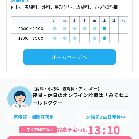
診療科目
内科、胃腸科、外科、整形外科、皮膚科、その他3科目
月
火
水
木
金
土
日
祝
08:30
~
12:00
●
●
●
●
●
●
17:00
~
19:00
●
●
●
●
●
ホームページへ
【内科・小児科・皮膚科・アレルギー】
夜間・休日のオンライン診療は「みてねコ
ールドクター」
医療証・保険証適用
24時間365日受付中
13
:
10
診察予定時刻
今すぐ依頼すると