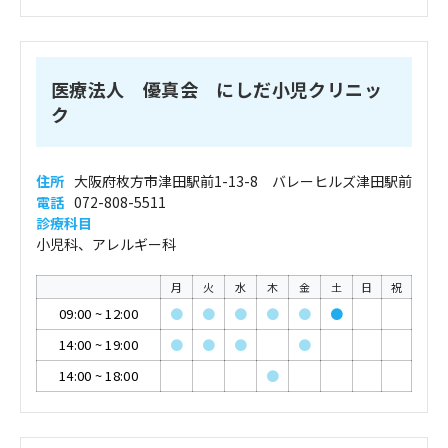
医療法人 優真会 にしだ小児クリニッ
ク
住所
大阪府枚方市津田駅前1-13-8 バレーヒルズ津田駅前
電話
072-808-5511
診療科目
小児科、アレルギー科
月
火
水
木
金
土
日
祝
09:00
~
12:00
●
●
●
●
●
●
14:00
~
19:00
●
●
●
●
14:00
~
18:00
●