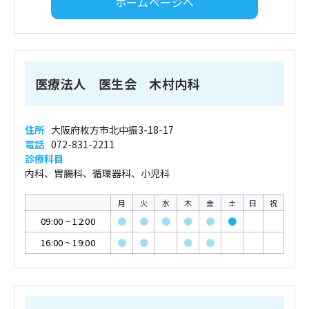
ホームページへ
医療法人 医生会 木村内科
住所
大阪府枚方市北中振3-18-17
電話
072-831-2211
診療科目
内科、胃腸科、循環器科、小児科
月
火
水
木
金
土
日
祝
09:00
~
12:00
●
●
●
●
●
●
16:00
~
19:00
●
●
●
●