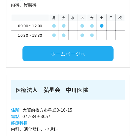
内科、胃腸科
月
火
水
木
金
土
日
祝
09:00
~
12:00
●
●
●
●
●
16:30
~
18:30
●
●
●
●
ホームページへ
医療法人 弘星会 中川医院
住所
大阪府枚方市星丘3-16-15
電話
072-849-3057
診療科目
内科、消化器科、小児科