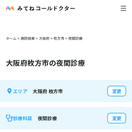
内科
ホーム
>
病院検索
>
大阪府
>
枚方市
>
夜間診療
小児科
大阪府
枚方市
の夜間診療
花粉症
皮膚科
大阪府
枚方市
エリア
変更
感染症
お役立ち記事
夜間診療
診療科目
変更
お知らせ