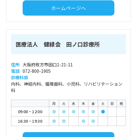
ホームページへ
医療法人 健緑会 田ノ口診療所
住所
大阪府枚方市田口1-21-11
電話
072-800-1905
診療科目
内科、神経内科、循環器科、小児科、リハビリテーション
科
月
火
水
木
金
土
日
祝
09:00
~
12:00
●
●
●
●
●
●
16:30
~
19:30
●
●
●
●