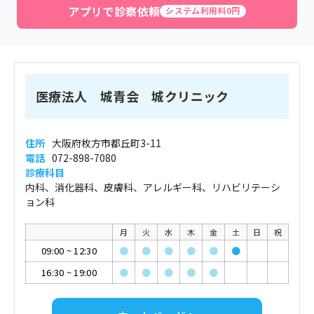
アプリで診察依頼
システム利用料0円
医療法人 城青会 城クリニック
住所
大阪府枚方市都丘町3-11
電話
072-898-7080
診療科目
内科、消化器科、皮膚科、アレルギー科、リハビリテーシ
ョン科
月
火
水
木
金
土
日
祝
09:00
~
12:30
●
●
●
●
●
●
16:30
~
19:00
●
●
●
●
●