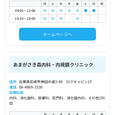
月
火
水
木
金
土
日
祝
09:00
~
12:00
●
●
●
●
●
●
●
16:30
~
19:00
●
●
●
●
ホームページへ
あまがさき森内科・内視鏡クリニック
住所
兵庫県尼崎市神田中通3-49 ログキャビン1F
電話
06-4869-3330
診療科目
内科、消化器科、皮膚科、肛門科、消化器内科、その他1科
目
月
火
水
木
金
土
日
祝