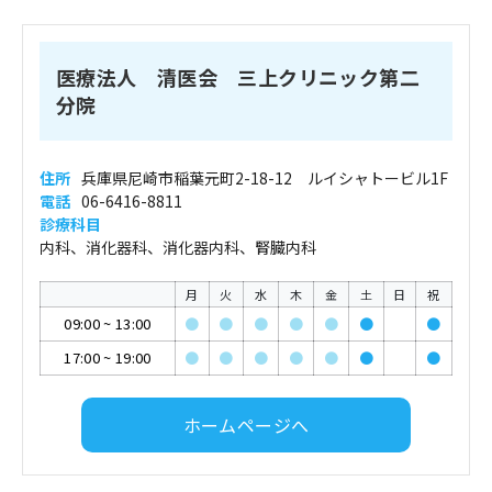
医療法人 清医会 三上クリニック第二
分院
住所
兵庫県尼崎市稲葉元町2-18-12 ルイシャトービル1F
電話
06-6416-8811
診療科目
内科、消化器科、消化器内科、腎臓内科
月
火
水
木
金
土
日
祝
09:00
~
13:00
●
●
●
●
●
●
●
17:00
~
19:00
●
●
●
●
●
●
●
ホームページへ