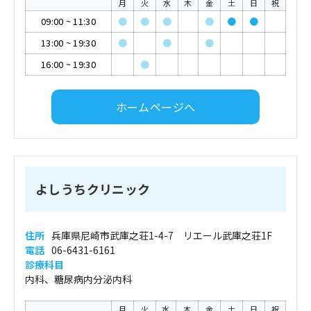
月
火
水
木
金
土
日
祝
09:00
~
11:30
●
●
●
●
●
●
13:00
~
19:30
●
●
●
16:00
~
19:30
●
ホームページへ
よしうちクリニック
住所
兵庫県尼崎市武庫之荘1-4-7 リエール武庫之荘1F
電話
06-6431-6161
診療科目
内科、糖尿病内分泌内科
月
火
水
木
金
土
日
祝