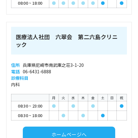
08:00
~
18:00
●
●
●
●
●
●
●
医療法人社団 六翠会 第二六島クリニ
ック
住所
兵庫県尼崎市南武庫之荘3-1-20
電話
06-6431-6888
診療科目
内科
月
火
水
木
金
土
日
祝
08:30
~
23:00
●
●
●
●
08:30
~
18:00
●
●
●
ホームページへ