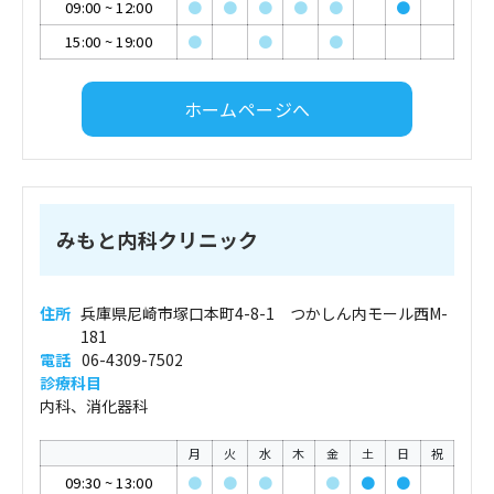
09:00
~
12:00
●
●
●
●
●
●
15:00
~
19:00
●
●
●
ホームページへ
みもと内科クリニック
住所
兵庫県尼崎市塚口本町4-8-1 つかしん内モール西M-
181
電話
06-4309-7502
診療科目
内科、消化器科
月
火
水
木
金
土
日
祝
09:30
~
13:00
●
●
●
●
●
●