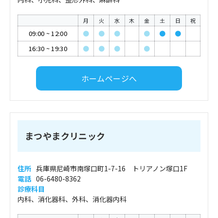
月
火
水
木
金
土
日
祝
09:00
~
12:00
●
●
●
●
●
●
16:30
~
19:30
●
●
●
●
ホームページへ
まつやまクリニック
住所
兵庫県尼崎市南塚口町1-7-16 トリアノン塚口1F
電話
06-6480-8362
診療科目
内科、消化器科、外科、消化器内科