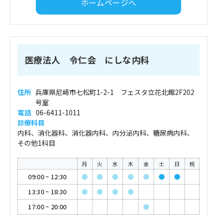
ホームページへ
医療法人 令仁会 にしな内科
住所
兵庫県尼崎市七松町1-2-1 フェスタ立花北館2F202
号室
電話
06-6411-1011
診療科目
内科、消化器科、消化器内科、内分泌内科、糖尿病内科、
その他1科目
月
火
水
木
金
土
日
祝
09:00
~
12:30
●
●
●
●
●
●
●
13:30
~
18:30
●
●
●
●
17:00
~
20:00
●