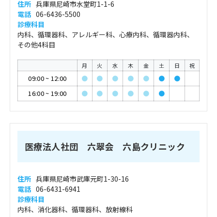
住所
兵庫県尼崎市水堂町1-1-6
電話
06-6436-5500
診療科目
内科、循環器科、アレルギー科、心療内科、循環器内科、
その他4科目
月
火
水
木
金
土
日
祝
09:00
~
12:00
●
●
●
●
●
●
●
16:00
~
19:00
●
●
●
●
●
●
医療法人社団 六翠会 六島クリニック
住所
兵庫県尼崎市武庫元町1-30-16
電話
06-6431-6941
診療科目
内科、消化器科、循環器科、放射線科