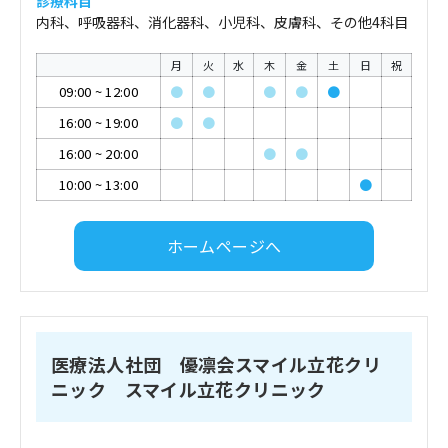
診療科目
内科、呼吸器科、消化器科、小児科、皮膚科、その他4科目
月
火
水
木
金
土
日
祝
09:00
~
12:00
●
●
●
●
●
16:00
~
19:00
●
●
16:00
~
20:00
●
●
10:00
~
13:00
●
ホームページへ
医療法人社団 優凛会スマイル立花クリ
ニック スマイル立花クリニック