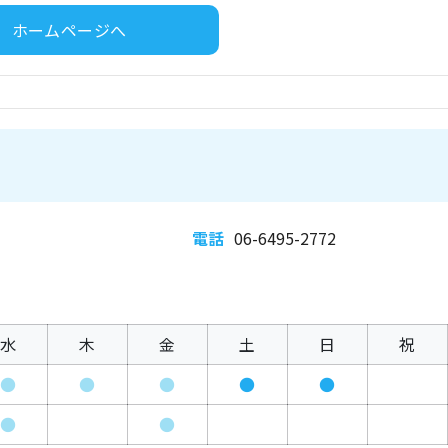
ホームページへ
電話
06-6495-2772
水
木
金
土
日
祝
●
●
●
●
●
●
●