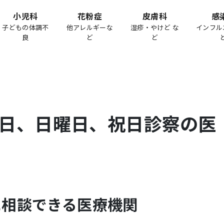
小児科
花粉症
皮膚科
感
子どもの体調不
他アレルギーな
湿疹・やけど な
インフル
良
ど
ど
日、日曜日、祝日診察の医
に相談できる医療機関