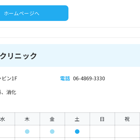
ホームページへ
クリニック
ビン1F
電話
06-4869-3330
科、消化
水
木
金
土
日
祝
●
●
●