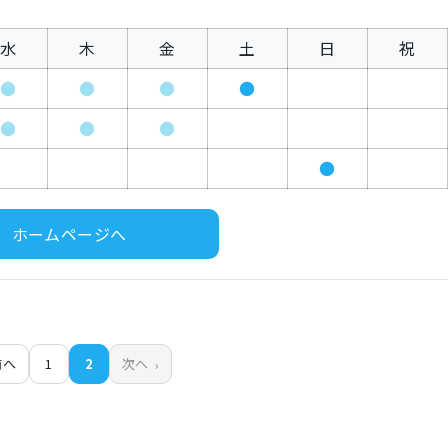
水
木
金
土
日
祝
●
●
●
●
●
●
●
●
ホームページへ
前へ
1
2
次へ