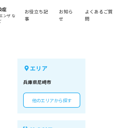
染症
お役立ち記
お知ら
よくあるご質
エンザ な
事
せ
問
ど
エリア
兵庫県
尼崎市
他のエリアから探す