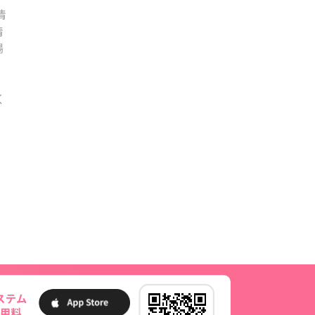
情
情
場
く