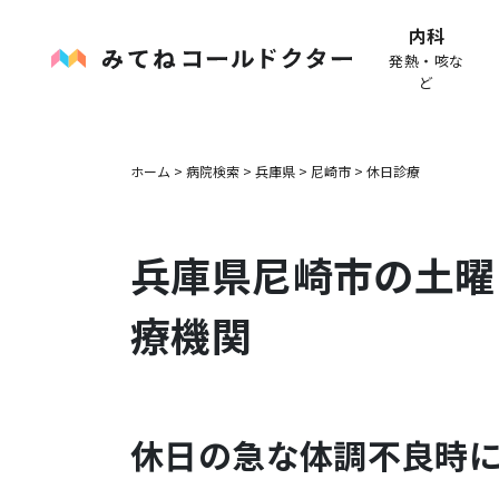
内科
発熱・咳な
ど
ホーム
>
病院検索
>
兵庫県
>
尼崎市
>
休日診療
兵庫県
尼崎市
の土曜
療機関
休日の急な体調不良時