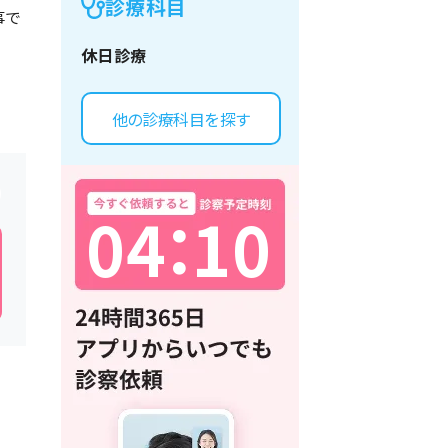
診療科目
事で
休日診療
他の診療科目を探す
0
4
：
1
0
】