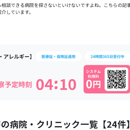
ら相談できる病院を探さないといけないですよね。こちらの記
紹介しています。
:
0
4
1
0
察の病院・クリニック一覧【
24
件