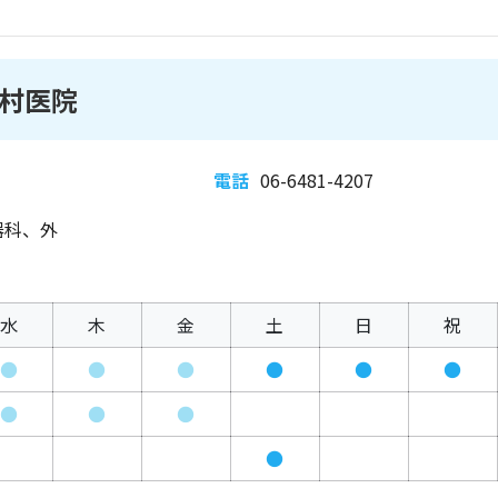
村医院
電話
06-6481-4207
器科、外
水
木
金
土
日
祝
●
●
●
●
●
●
●
●
●
●