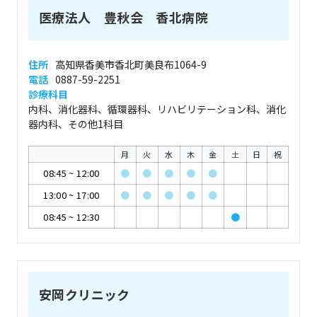
医療法人 豊秋会 香北病院
住所
高知県香美市香北町美良布1064-9
電話
0887-59-2251
診療科目
内科、消化器科、循環器科、リハビリテーション科、消化
器内科、その他1科目
月
火
水
木
金
土
日
祝
08:45
~
12:00
●
●
●
●
●
13:00
~
17:00
●
●
●
●
●
08:45
~
12:30
●
安岡クリニック