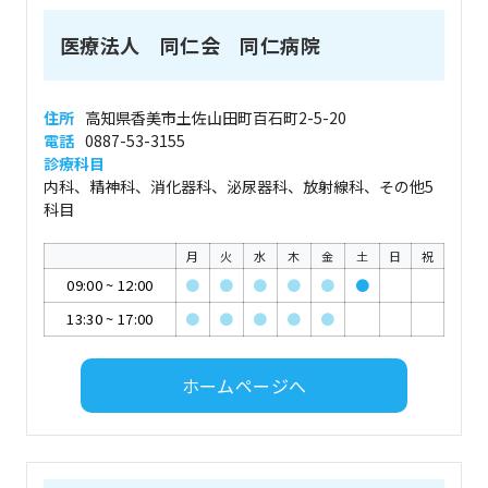
医療法人 同仁会 同仁病院
住所
高知県香美市土佐山田町百石町2-5-20
電話
0887-53-3155
診療科目
内科、精神科、消化器科、泌尿器科、放射線科、その他5
科目
月
火
水
木
金
土
日
祝
09:00
~
12:00
●
●
●
●
●
●
13:30
~
17:00
●
●
●
●
●
ホームページへ