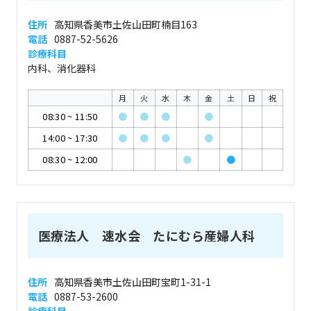
住所
高知県香美市土佐山田町楠目163
電話
0887-52-5626
診療科目
内科、消化器科
月
火
水
木
金
土
日
祝
08:30
~
11:50
●
●
●
●
14:00
~
17:30
●
●
●
●
08:30
~
12:00
●
●
医療法人 速水会 たにむら産婦人科
住所
高知県香美市土佐山田町宝町1-31-1
電話
0887-53-2600