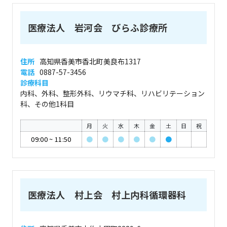
医療法人 岩河会 びらふ診療所
住所
高知県香美市香北町美良布1317
電話
0887-57-3456
診療科目
内科、外科、整形外科、リウマチ科、リハビリテーション
科、その他1科目
月
火
水
木
金
土
日
祝
09:00
~
11:50
●
●
●
●
●
●
医療法人 村上会 村上内科循環器科