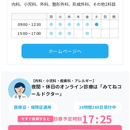
内科、小児科、外科、整形外科、形成外科、その他1科目
月
火
水
木
金
土
日
祝
09:00
~
12:30
●
●
●
●
●
●
15:00
~
17:00
●
●
●
●
ホームページへ
【内科・小児科・皮膚科・アレルギー】
夜間・休日のオンライン診療は「みてねコ
ールドクター」
医療証・保険証適用
24時間365日受付中
17
:
25
診察予定時刻
今すぐ依頼すると