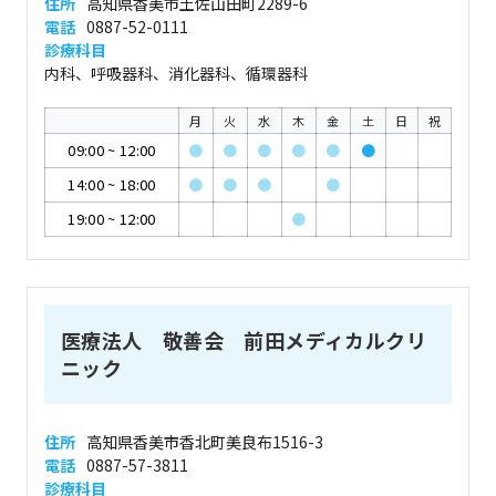
住所
高知県香美市土佐山田町2289-6
電話
0887-52-0111
診療科目
内科、呼吸器科、消化器科、循環器科
月
火
水
木
金
土
日
祝
09:00
~
12:00
●
●
●
●
●
●
14:00
~
18:00
●
●
●
●
19:00
~
12:00
●
医療法人 敬善会 前田メディカルクリ
ニック
住所
高知県香美市香北町美良布1516-3
電話
0887-57-3811
診療科目