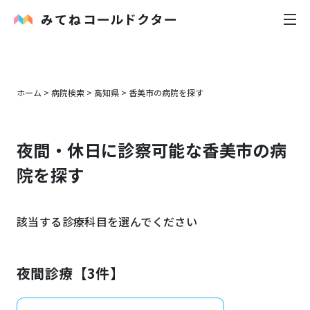
内科
ホーム
>
病院検索
>
高知県
>
香美市
の病院を探す
小児科
夜間・休日に診察可能な
香美市
の病
花粉症
院を探す
皮膚科
該当する診療科目を選んでください
感染症
お役立ち記事
夜間診療【
3
件】
お知らせ