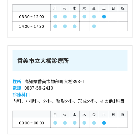
月
火
水
木
金
土
日
祝
08:30
~
12:00
●
●
●
●
●
●
14:00
~
17:30
●
●
●
●
香美市立大栃診療所
住所
高知県香美市物部町大栃898-1
電話
0887-58-2410
診療科目
内科、小児科、外科、整形外科、形成外科、その他1科目
月
火
水
木
金
土
日
祝
00:00
~
00:00
●
●
●
●
●
●