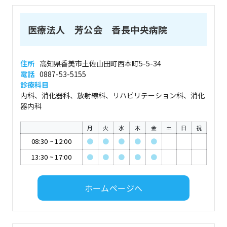
医療法人 芳公会 香長中央病院
住所
高知県香美市土佐山田町西本町5-5-34
電話
0887-53-5155
診療科目
内科、消化器科、放射線科、リハビリテーション科、消化
器内科
月
火
水
木
金
土
日
祝
08:30
~
12:00
●
●
●
●
●
13:30
~
17:00
●
●
●
●
●
ホームページへ