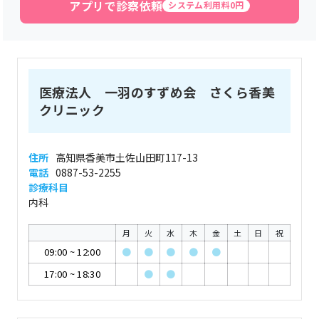
アプリで診察依頼
システム利用料0円
医療法人 一羽のすずめ会 さくら香美
クリニック
住所
高知県香美市土佐山田町117-13
電話
0887-53-2255
診療科目
内科
月
火
水
木
金
土
日
祝
09:00
~
12:00
●
●
●
●
●
17:00
~
18:30
●
●