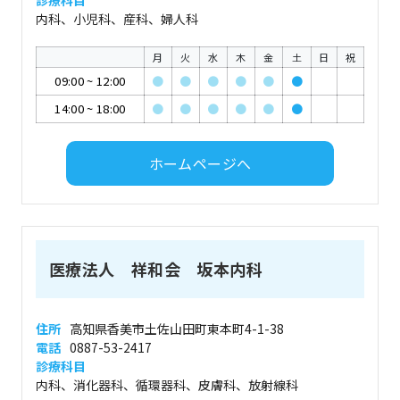
診療科目
内科、小児科、産科、婦人科
月
火
水
木
金
土
日
祝
09:00
~
12:00
●
●
●
●
●
●
14:00
~
18:00
●
●
●
●
●
●
ホームページへ
医療法人 祥和会 坂本内科
住所
高知県香美市土佐山田町東本町4-1-38
電話
0887-53-2417
診療科目
内科、消化器科、循環器科、皮膚科、放射線科